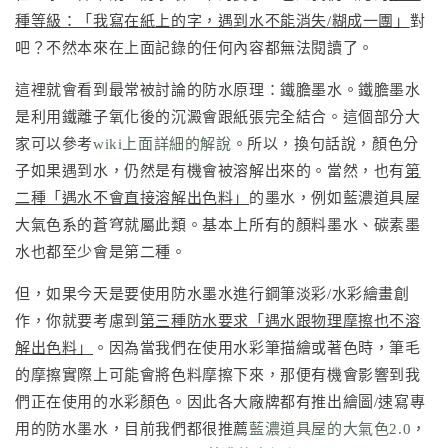
種等級：「我寫在紙上的字，遇到水不能消失/糊成一團」
對
吧？不然本來在上面記錄的任何內容都無法閱讀了。
這裡就會看到最常被討論的防水原理：鐵膽墨水。鐵膽墨水
是利用鐵離子氧化後的沉澱會跟紙張完全結合。這個部分大
家可以參考
wiki上面詳細的解說
。所以，換句話說，顏色分
子如果遇到水，仍然是有機會被溶解出來的。當然，也有
第
二種「遇水不會直接溶解出色料」
的墨水，例如藍濃道具屋
大氣色系的蒼穹就屬此類。基本上所有的顏料墨水、碳素墨
水也都至少會是第二種。
但，如果今天是要使用防水墨水進行鋼筆淡彩/水彩繪畫創
作，你就要考慮到
第三種防水要求「遇水跟物理摩擦也不溶
解出色料」
。因為當我們在使用水彩筆描繪或著色時，筆毛
的摩擦實際上可能會將色料摩擦下來，那便有機會影響到我
們正在使用的水彩顏色。因此各大廠牌都有推出繪圖/速寫專
用的防水墨水，目前我們都很推薦
藍濃道具屋的大氣色2.0
，