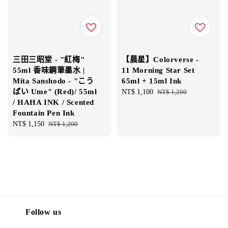
三田三昭堂 - "紅梅"
【晨星】Colorverse -
55ml 香味鋼筆墨水 |
11 Morning Star Set
Mita Sanshodo - "こう
65ml + 15ml Ink
ばい Ume" (Red)/ 55ml
Sale
NT$ 1,100
Regular
NT$ 1,200
/ HAHA INK / Scented
price
price
Fountain Pen Ink
Sale
NT$ 1,150
Regular
NT$ 1,200
price
price
Follow us