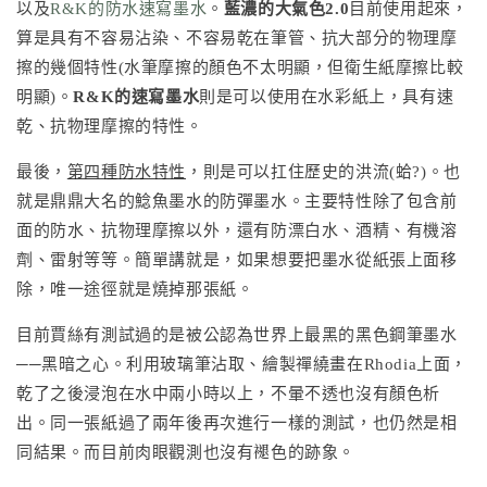
以及
R&K的防水速寫墨水
。
藍濃的大氣色2.0
目前使用起來，
算是具有不容易沾染、不容易乾在筆管、抗大部分的物理摩
擦的幾個特性(水筆摩擦的顏色不太明顯，但衛生紙摩擦比較
明顯)。
R&K的速寫墨水
則是可以使用在水彩紙上，具有速
乾、抗物理摩擦的特性。
最後，
第四種防水特性
，則是可以扛住歷史的洪流(蛤?)。也
就是鼎鼎大名的鯰魚墨水的防彈墨水。主要特性除了包含前
面的防水、抗物理摩擦以外，還有防漂白水、酒精、有機溶
劑、雷射等等。簡單講就是，如果想要把墨水從紙張上面移
除，唯一途徑就是燒掉那張紙。
目前賈絲有測試過的是被公認為世界上最黑的黑色鋼筆墨水
──黑暗之心。利用玻璃筆沾取、繪製禪繞畫在Rhodia上面，
乾了之後浸泡在水中兩小時以上，不暈不透也沒有顏色析
出。同一張紙過了兩年後再次進行一樣的測試，也仍然是相
同結果。而目前肉眼觀測也沒有褪色的跡象。