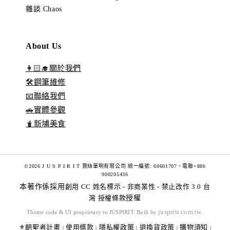
雜談 Chaos
About Us
👩🏻‍🎓關於我們
🛠️鋼筆維修
📧聯絡我們
🚗實體參觀
🧋新埔美食
©2026 J U S P I R I T 賈絲筆咧有限公司 統一編號: 60601707。電聯+886
900205436
本著作係採用
創用 CC 姓名標示 - 非商業性 - 禁止改作 3.0 台
灣 授權條款
授權
juspirit.com.tw
Theme code & UI proprietary to JUSPIRIT. Built by
.
⚜️朝聖者計畫
使用條款
隱私權政策
退換貨政策
購物須知
|
|
|
|
|