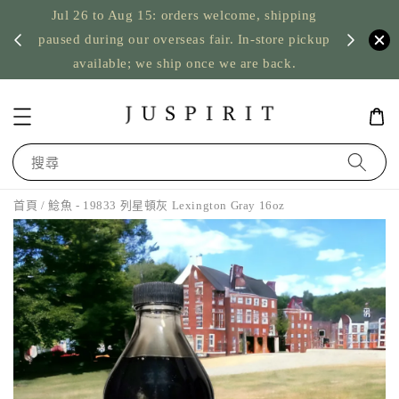
Jul 26 to Aug 15: orders welcome, shipping
暫停寄
US orde
paused during our overseas fair. In-store pickup
available; we ship once we are back.
搜尋
首頁
/ 鯰魚 - 19833 列星頓灰 Lexington Gray 16oz