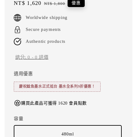
Sale
NT$ 1,620
Regular
優惠
NT$ 1,800
price
price
Worldwide shipping
Secure payments
Authentic products
總分:
0
-
0
評價
適用優惠
慶祝鯰魚墨水正式抵台 墨水全系列9折優惠！
購買此產品可獲得 1620 會員點數
容量
480ml