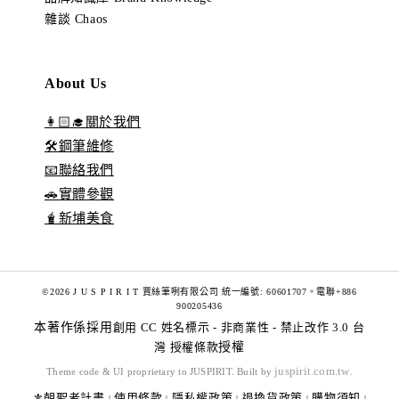
雜談 Chaos
About Us
👩🏻‍🎓關於我們
🛠️鋼筆維修
📧聯絡我們
🚗實體參觀
🧋新埔美食
©2026 J U S P I R I T 賈絲筆咧有限公司 統一編號: 60601707。電聯+886
900205436
本著作係採用
創用 CC 姓名標示 - 非商業性 - 禁止改作 3.0 台
灣 授權條款
授權
juspirit.com.tw
Theme code & UI proprietary to JUSPIRIT. Built by
.
⚜️朝聖者計畫
使用條款
隱私權政策
退換貨政策
購物須知
|
|
|
|
|