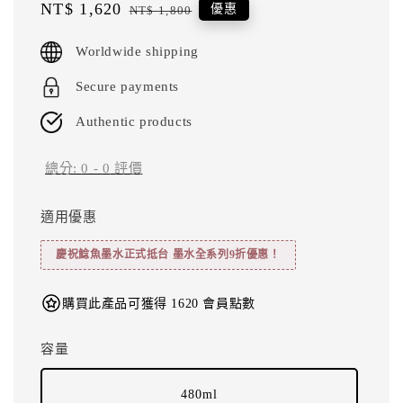
Sale
NT$ 1,620
Regular
優惠
NT$ 1,800
price
price
Worldwide shipping
Secure payments
Authentic products
總分:
0
-
0
評價
適用優惠
慶祝鯰魚墨水正式抵台 墨水全系列9折優惠！
購買此產品可獲得 1620 會員點數
容量
480ml