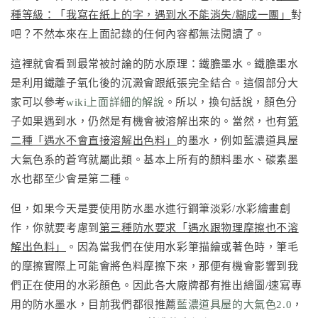
種等級：「我寫在紙上的字，遇到水不能消失/糊成一團」
對
吧？不然本來在上面記錄的任何內容都無法閱讀了。
這裡就會看到最常被討論的防水原理：鐵膽墨水。鐵膽墨水
是利用鐵離子氧化後的沉澱會跟紙張完全結合。這個部分大
家可以參考
wiki上面詳細的解說
。所以，換句話說，顏色分
子如果遇到水，仍然是有機會被溶解出來的。當然，也有
第
二種「遇水不會直接溶解出色料」
的墨水，例如藍濃道具屋
大氣色系的蒼穹就屬此類。基本上所有的顏料墨水、碳素墨
水也都至少會是第二種。
但，如果今天是要使用防水墨水進行鋼筆淡彩/水彩繪畫創
作，你就要考慮到
第三種防水要求「遇水跟物理摩擦也不溶
解出色料」
。因為當我們在使用水彩筆描繪或著色時，筆毛
的摩擦實際上可能會將色料摩擦下來，那便有機會影響到我
們正在使用的水彩顏色。因此各大廠牌都有推出繪圖/速寫專
用的防水墨水，目前我們都很推薦
藍濃道具屋的大氣色2.0
，