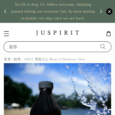
Jul 26 to Aug 15: orders welcome, shipping
暫停寄
US orde
paused during our overseas fair. In-store pickup
available; we ship once we are back.
搜尋
首頁
/ 鯰魚 - 19832 黑暗之心 Heart of Darkness 16oz