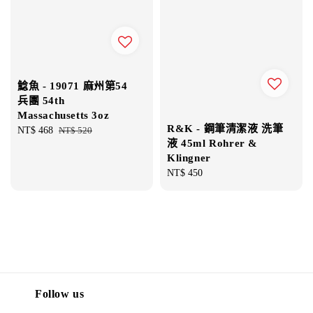
鯰魚 - 19071 麻州第54
兵團 54th
Massachusetts 3oz
R&K - 鋼筆清潔液 洗筆
Sale
NT$ 468
Regular
NT$ 520
液 45ml Rohrer &
price
price
Klingner
Regular
NT$ 450
price
Follow us