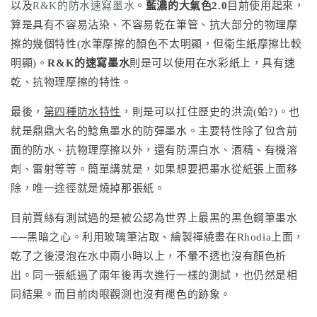
以及
R&K的防水速寫墨水
。
藍濃的大氣色2.0
目前使用起來，
算是具有不容易沾染、不容易乾在筆管、抗大部分的物理摩
擦的幾個特性(水筆摩擦的顏色不太明顯，但衛生紙摩擦比較
明顯)。
R&K的速寫墨水
則是可以使用在水彩紙上，具有速
乾、抗物理摩擦的特性。
最後，
第四種防水特性
，則是可以扛住歷史的洪流(蛤?)。也
就是鼎鼎大名的鯰魚墨水的防彈墨水。主要特性除了包含前
面的防水、抗物理摩擦以外，還有防漂白水、酒精、有機溶
劑、雷射等等。簡單講就是，如果想要把墨水從紙張上面移
除，唯一途徑就是燒掉那張紙。
目前賈絲有測試過的是被公認為世界上最黑的黑色鋼筆墨水
──黑暗之心。利用玻璃筆沾取、繪製禪繞畫在Rhodia上面，
乾了之後浸泡在水中兩小時以上，不暈不透也沒有顏色析
出。同一張紙過了兩年後再次進行一樣的測試，也仍然是相
同結果。而目前肉眼觀測也沒有褪色的跡象。