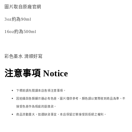
圖片取自原廠官網
3oz約為90ml
16oz約為500ml
彩色墨水 滑順好寫
注意事項 Notice
下標前請先閱讀本店各項注意事項。
因拍攝與各類顯示器必
有色差，圖片僅供參考，顏色請以實際收到商品為準。不
接受色差作為瑕疵的退換貨。
商品流動量大，如遇缺貨事宜，本店保留訂單接受與拒絕之權利。