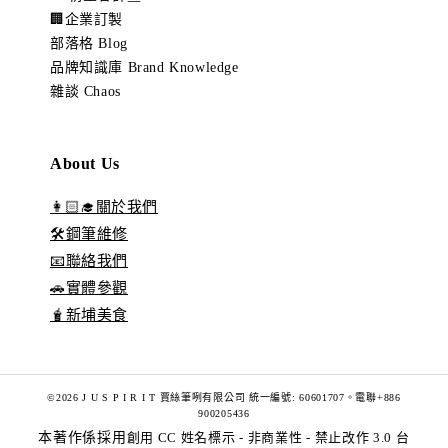
🏢企業訂製
部落格 Blog
品牌知識庫 Brand Knowledge
雜談 Chaos
About Us
👩🏻‍🎓關於我們
🛠️鋼筆維修
📧聯絡我們
🚗實體參觀
🧋新埔美食
©2026 J U S P I R I T 賈絲筆咧有限公司 統一編號: 60601707。電聯+886
900205436
本著作係採用
創用 CC 姓名標示 - 非商業性 - 禁止改作 3.0 台