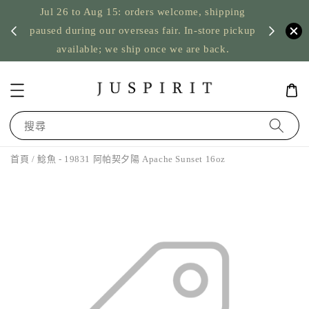
Jul 26 to Aug 15: orders welcome, shipping
暫停寄
US orde
paused during our overseas fair. In-store pickup
available; we ship once we are back.
搜尋
首頁
/ 鯰魚 - 19831 阿帕契夕陽 Apache Sunset 16oz