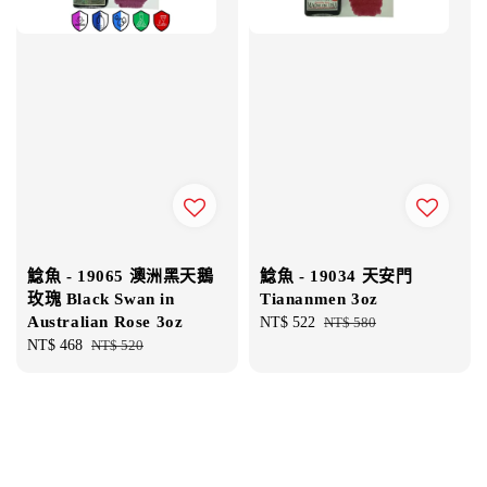
鯰魚 - 19065 澳洲黑天鵝
鯰魚 - 19034 天安門
玫瑰 Black Swan in
Tiananmen 3oz
Australian Rose 3oz
Sale
NT$ 522
Regular
NT$ 580
Sale
NT$ 468
Regular
NT$ 520
price
price
price
price