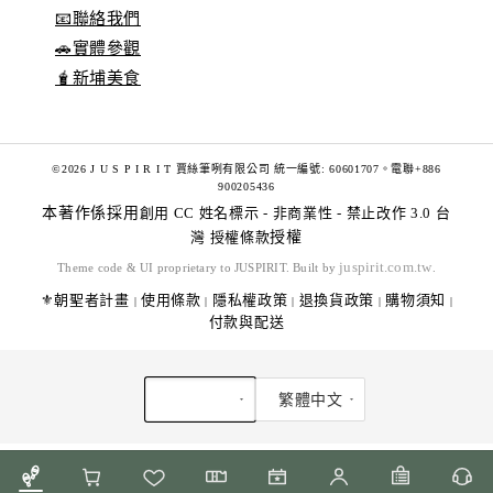
📧聯絡我們
🚗實體參觀
🧋新埔美食
©2026 J U S P I R I T 賈絲筆咧有限公司 統一編號: 60601707。電聯+886
900205436
本著作係採用
創用 CC 姓名標示 - 非商業性 - 禁止改作 3.0 台
灣 授權條款
授權
juspirit.com.tw
Theme code & UI proprietary to JUSPIRIT. Built by
.
⚜️朝聖者計畫
使用條款
隱私權政策
退換貨政策
購物須知
|
|
|
|
|
付款與配送