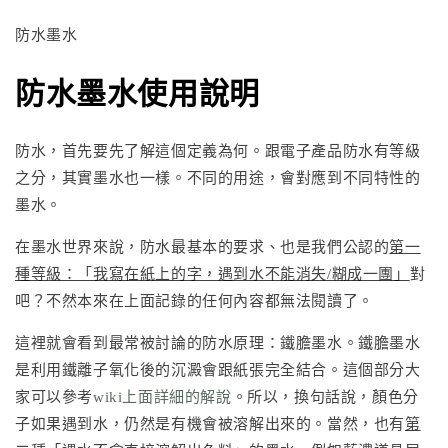
防水墨水
防水墨水使用說明
防水，首先要先了解這個定義為何。跟電子產品防水有等級
之分，其實墨水也一樣。不同的用途，會對應到不同特性的
墨水。
在墨水世界來說，防水最基本的要求、也是我們公認的
第一
種等級：「我寫在紙上的字，遇到水不能消失/糊成一團」
對
吧？不然本來在上面記錄的任何內容都無法閱讀了。
這裡就會看到最常被討論的防水原理：鐵膽墨水。鐵膽墨水
是利用鐵離子氧化後的沉澱會跟紙張完全結合。這個部分大
家可以參考
wiki上面詳細的解說
。所以，換句話說，顏色分
子如果遇到水，仍然是有機會被溶解出來的。當然，也有
第