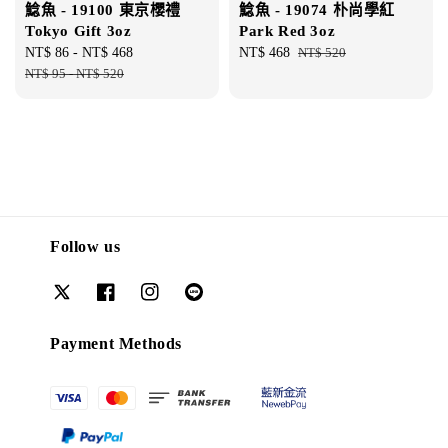
鯰魚 - 19100 東京櫻禮
鯰魚 - 19074 朴尚學紅
Tokyo Gift 3oz
Park Red 3oz
Sale
NT$ 86
-
NT$ 468
Regular
Sale
NT$ 468
Regular
NT$ 520
price
NT$ 95
-
NT$ 520
price
price
price
Follow us
Payment Methods