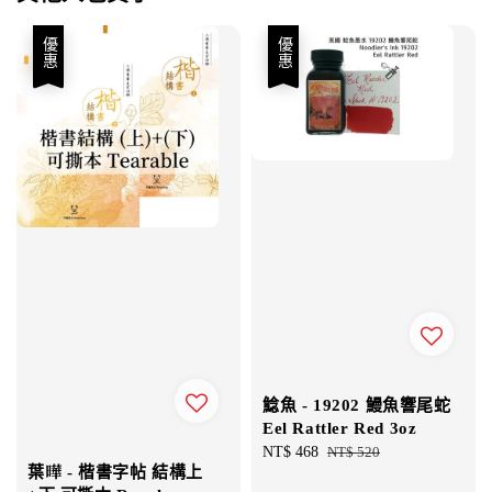
優惠
優惠
鯰魚 - 19202 鰻魚響尾蛇
Eel Rattler Red 3oz
Sale
NT$ 468
Regular
NT$ 520
葉曄 - 楷書字帖 結構上
price
price