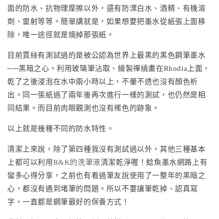
面的防水、抗物理摩擦以外，還有防漂白水、酒精、有機溶
劑、雷射等等。簡單講就是，如果想要把墨水從紙張上面移
除，唯一途徑就是燒掉那張紙。
目前賈絲有測試過的是被公認為世界上最黑的黑色鋼筆墨水
──黑暗之心。利用玻璃筆沾取、繪製禪繞畫在Rhodia上面，
乾了之後浸泡在水中兩小時以上，不暈不透也沒有顏色析
出。同一張紙過了兩年後再次進行一樣的測試，也仍然是相
同結果。而目前肉眼觀測也沒有褪色的跡象。
以上就是幾種不同的防水特性。
清潔上來說，除了第四種我沒有測試過以外，其他三種基本
上都可以利用
R&K的洗筆液
清潔乾淨喔！鯰魚墨水網路上有
蠻多心得分享，之前也有看過筆友說使用了一整年的黑暗之
心，都沒有遇到堵筆的問題。所以不要讓筆乾掉、認真寫
字，一直都是鋼筆最好的保養方式！