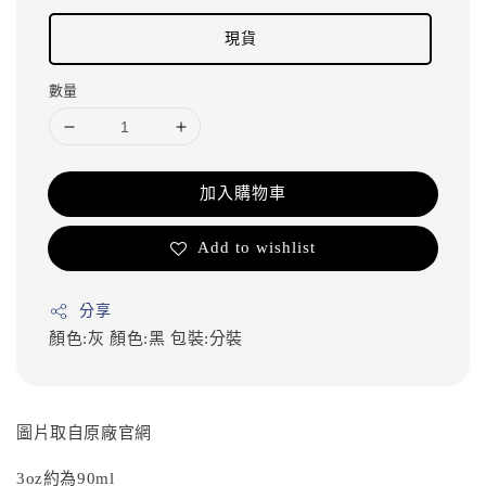
現貨
數量
加入購物車
Add to wishlist
分享
顏色:灰
顏色:黑
包裝:分裝
圖片取自原廠官網
3oz約為90ml