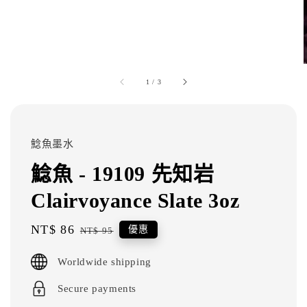
1
/
3
鯰魚墨水
鯰魚 - 19109 先知岩
Clairvoyance Slate 3oz
Sale
NT$ 86
Regular
優惠
NT$ 95
price
price
Worldwide shipping
Secure payments