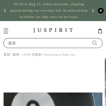
Jul 26 to Aug 15: orders welcome, shipping
暫停寄
US orde
paused during our overseas fair. In-store pickup
available; we ship once we are back.
搜尋
首頁
/ 鯰魚 - 19109 先知岩 Clairvoyance Slate 3oz