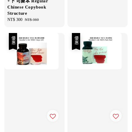
+下 可撕本 Regular
Chinese Copybook
Structure
Sale
NT$ 300
Regular
NT$ 360
price
price
優惠
優惠