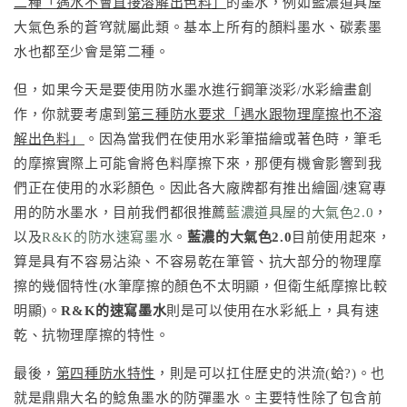
二種「遇水不會直接溶解出色料」
的墨水，例如藍濃道具屋
大氣色系的蒼穹就屬此類。基本上所有的顏料墨水、碳素墨
水也都至少會是第二種。
但，如果今天是要使用防水墨水進行鋼筆淡彩/水彩繪畫創
作，你就要考慮到
第三種防水要求「遇水跟物理摩擦也不溶
解出色料」
。因為當我們在使用水彩筆描繪或著色時，筆毛
的摩擦實際上可能會將色料摩擦下來，那便有機會影響到我
們正在使用的水彩顏色。因此各大廠牌都有推出繪圖/速寫專
用的防水墨水，目前我們都很推薦
藍濃道具屋的大氣色2.0
，
以及
R&K的防水速寫墨水
。
藍濃的大氣色2.0
目前使用起來，
算是具有不容易沾染、不容易乾在筆管、抗大部分的物理摩
擦的幾個特性(水筆摩擦的顏色不太明顯，但衛生紙摩擦比較
明顯)。
R&K的速寫墨水
則是可以使用在水彩紙上，具有速
乾、抗物理摩擦的特性。
最後，
第四種防水特性
，則是可以扛住歷史的洪流(蛤?)。也
就是鼎鼎大名的鯰魚墨水的防彈墨水。主要特性除了包含前