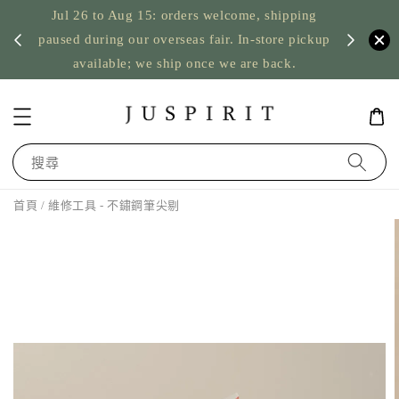
Jul 26 to Aug 15: orders welcome, shipping
暫停寄
US orde
paused during our overseas fair. In-store pickup
available; we ship once we are back.
搜尋
首頁
/ 維修工具 - 不鏽鋼筆尖剔