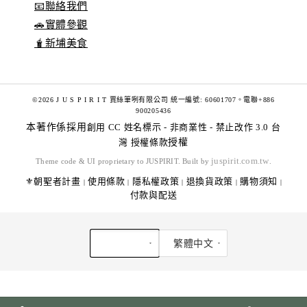
📧聯絡我們
🚗實體參觀
🧋新埔美食
©2026 J U S P I R I T 賈絲筆咧有限公司 統一編號: 60601707。電聯+886
900205436
本著作係採用
創用 CC 姓名標示 - 非商業性 - 禁止改作 3.0 台
灣 授權條款
授權
juspirit.com.tw
Theme code & UI proprietary to JUSPIRIT. Built by
.
⚜️朝聖者計畫
使用條款
隱私權政策
退換貨政策
購物須知
|
|
|
|
|
付款與配送