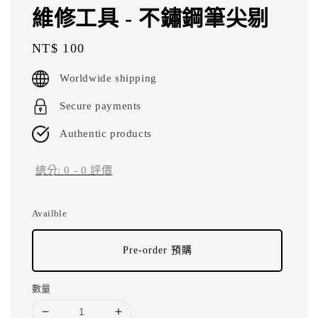
維修工具 - 不鏽鋼筆尖剔
Regular
NT$ 100
price
Worldwide shipping
Secure payments
Authentic products
總分:
0
-
0
評價
Availble
Pre-order 預購
數量