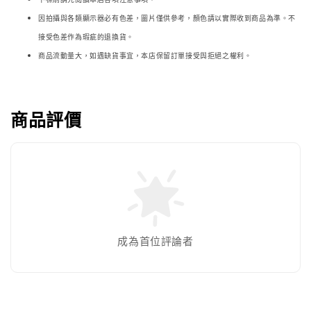
因拍攝與各類顯示器必
有色差，圖片僅供參考，顏色請以實際收到商品為準。不
接受色差作為瑕疵的退換貨。
商品流動量大，如遇缺貨事宜，本店保留訂單接受與拒絕之權利。
商品評價
成為首位評論者