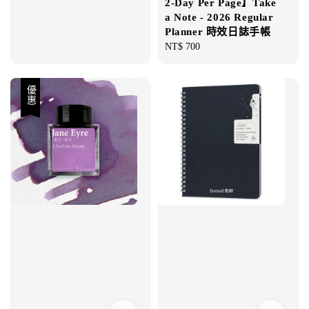
2-Day Per Page】Take
price
a Note - 2026 Regular
Planner 時效日誌手帳
Regular
NT$ 700
price
優惠