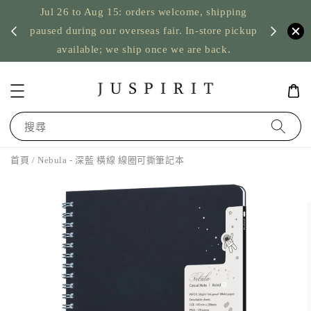
Jul 26 to Aug 15: orders welcome, shipping
暫停寄
US orde
paused during our overseas fair. In-store pickup
available; we ship once we are back.
搜尋
首頁
/ Nebula - 深藍 橫線 線圈可撕筆記本