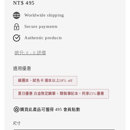
Regular
NT$ 495
price
Worldwide shipping
Secure payments
Authentic products
總分:
0
-
0
評價
適用優惠
線圈本、試色卡 兩本以上10% off
夏日優惠 白金限定鋼筆 + 精裝筆記本，同享25%優惠
購買此產品可獲得 495 會員點數
尺寸