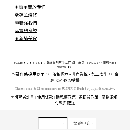
👩🏻‍🎓關於我們
🛠️鋼筆維修
📧聯絡我們
🚗實體參觀
🧋新埔美食
©2026 J U S P I R I T 賈絲筆咧有限公司 統一編號: 60601707。電聯+886
900205436
本著作係採用
創用 CC 姓名標示 - 非商業性 - 禁止改作 3.0 台
灣 授權條款
授權
juspirit.com.tw
Theme code & UI proprietary to JUSPIRIT. Built by
.
⚜️朝聖者計畫
使用條款
隱私權政策
退換貨政策
購物須知
|
|
|
|
|
付款與配送