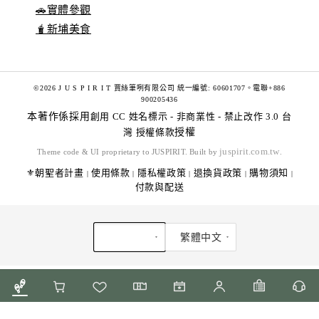
🚗實體參觀
🧋新埔美食
©2026 J U S P I R I T 賈絲筆咧有限公司 統一編號: 60601707。電聯+886
900205436
本著作係採用
創用 CC 姓名標示 - 非商業性 - 禁止改作 3.0 台
灣 授權條款
授權
juspirit.com.tw
Theme code & UI proprietary to JUSPIRIT. Built by
.
⚜️朝聖者計畫
使用條款
隱私權政策
退換貨政策
購物須知
|
|
|
|
|
付款與配送