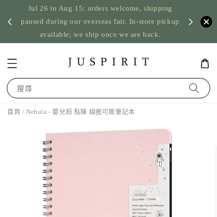
Jul 26 to Aug 15: orders welcome, shipping
暫停寄
US orde
paused during our overseas fair. In-store pickup
available; we ship once we are back.
搜尋
首頁
/ Nebula - 嬰兒粉 點陣 線圈可撕筆記本