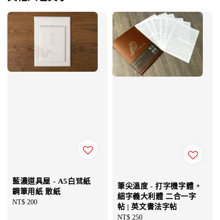
藍濃道具屋 - A5白鷺紙
筆尖溫度 - 打字機字體 +
鋼筆用紙 散紙
細字義大利體 二合一字
Regular
NT$ 200
帖 | 英文書法字帖
price
Regular
NT$ 250