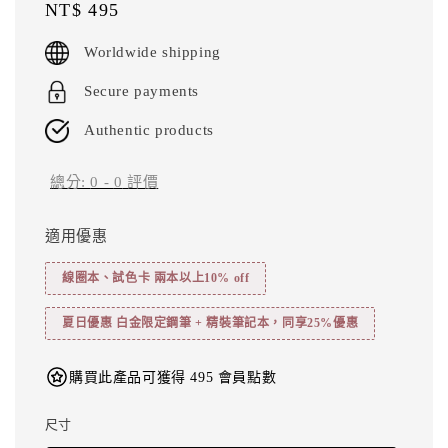
Regular
NT$ 495
price
Worldwide shipping
Secure payments
Authentic products
總分:
0
-
0
評價
適用優惠
線圈本、試色卡 兩本以上10% off
夏日優惠 白金限定鋼筆 + 精裝筆記本，同享25%優惠
購買此產品可獲得 495 會員點數
尺寸