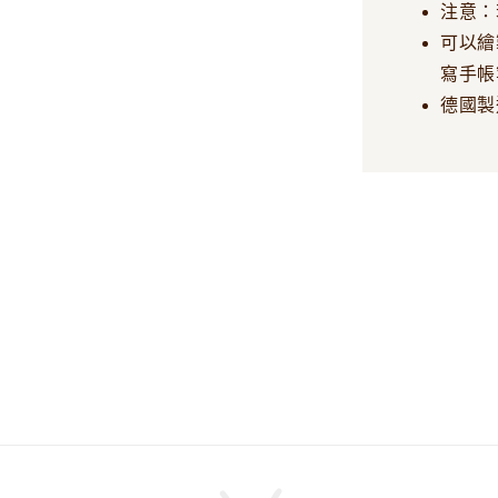
注意：
可以繪
寫手帳
德國製