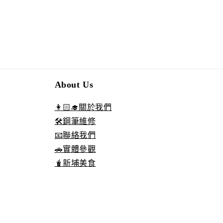
About Us
👩🏻‍🎓關於我們
🛠️鋼筆維修
📧聯絡我們
🚗實體參觀
🧋新埔美食