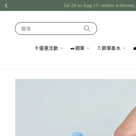
Jul 26 to Aug 15: orders welcome, 
搜尋
🔖優惠活動
✒️鋼筆
🫙鋼筆墨水