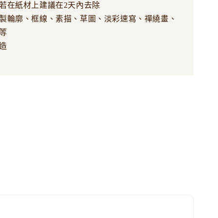
若在紙材上建議在2天內去除
製輪廓、框線、素描、草圖、淡彩速寫、禪繞畫、
等
造