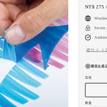
Sale
NT$ 275
price
Worldw
Secure
Authent
總分:
0
-
0
購買此產品
型號
數量