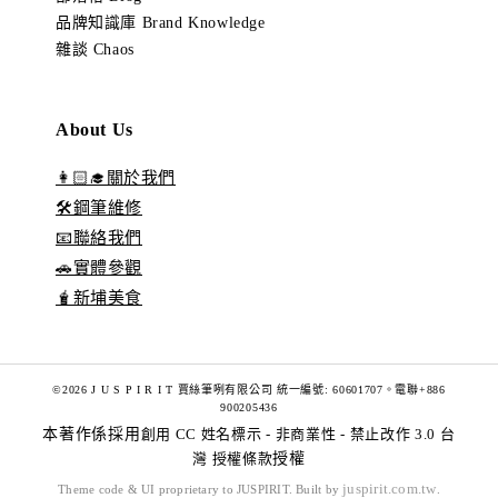
品牌知識庫 Brand Knowledge
雜談 Chaos
About Us
👩🏻‍🎓關於我們
🛠️鋼筆維修
📧聯絡我們
🚗實體參觀
🧋新埔美食
©2026 J U S P I R I T 賈絲筆咧有限公司 統一編號: 60601707。電聯+886
900205436
本著作係採用
創用 CC 姓名標示 - 非商業性 - 禁止改作 3.0 台
灣 授權條款
授權
juspirit.com.tw
Theme code & UI proprietary to JUSPIRIT. Built by
.