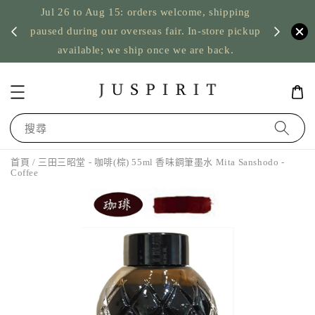
Jul 26 to Aug 15: orders welcome, shipping
暫停寄
US orde
paused during our overseas fair. In-store pickup
available; we ship once we are back.
搜尋
首頁
/ 三田三昭堂 - 咖啡(棕) 55ml 香味鋼筆墨水 Mita Sanshodo -
Coffee