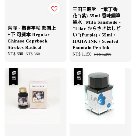
三田三昭堂 - "紫丁香
花"(紫) 55ml 香味鋼筆
墨水 | Mita Sanshodo -
葉曄 - 楷書字帖 部首上
"Lilac むらさきはしど
+下 可撕本 Regular
い"(Purple) / 55ml /
Chinese Copybook
HAHA INK / Scented
Strokes Radical
Fountain Pen Ink
Sale
NT$ 300
Regular
NT$ 360
Sale
NT$ 1,150
Regular
NT$ 1,200
price
price
price
price
優惠
優惠