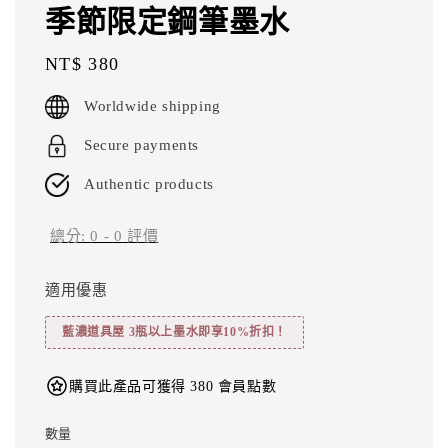
季節限定鋼筆墨水
Regular
NT$ 380
price
Worldwide shipping
Secure payments
Authentic products
總分:
0
-
0
評價
適用優惠
藍濃道具屋 3瓶以上墨水即享10%折扣！
購買此產品可獲得 380 會員點數
數量