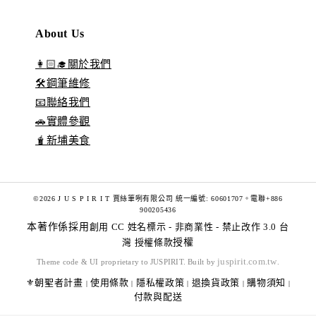
About Us
👩🏻‍🎓關於我們
🛠️鋼筆維修
📧聯絡我們
🚗實體參觀
🧋新埔美食
©2026 J U S P I R I T 賈絲筆咧有限公司 統一編號: 60601707。電聯+886
900205436
本著作係採用
創用 CC 姓名標示 - 非商業性 - 禁止改作 3.0 台
灣 授權條款
授權
juspirit.com.tw
Theme code & UI proprietary to JUSPIRIT. Built by
.
⚜️朝聖者計畫
使用條款
隱私權政策
退換貨政策
購物須知
|
|
|
|
|
付款與配送