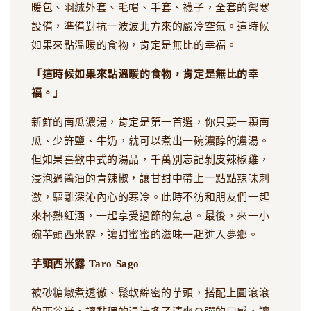
暖包、羽絨外套、毛帽、手套、襪子，全套的禦寒
設備，準備對抗一波波北方來的嚴冷空氣。這時候
如果來點溫暖的食物，肯定是無比的幸福。
「這時候如果來點溫暖的食物，肯定是無比的幸
福。」
新鮮的南瓜濃湯，肯定是第一首選，你只要一顆南
瓜、少許鹽、牛奶，就可以煮出一碗濃醇的濃湯。
但如果喜歡中式的湯品，千萬別忘記剝皮辣椒雞，
浸泡過醬油的青辣椒，讓甘甜中帶上一點點辣味刺
激，驅離深沁內心的寒冷。此時不彷和朋友們一起
來杯熱紅酒，一起享受過節的氣息。最後，來一小
碗芋頭西米露，讓甜蜜蜜的滋味一起進入夢鄉。
芋頭西米露 Taro Sago
被砂糖燉煮透徹、鬆軟綿密的芋頭，搭配上圓滾滾