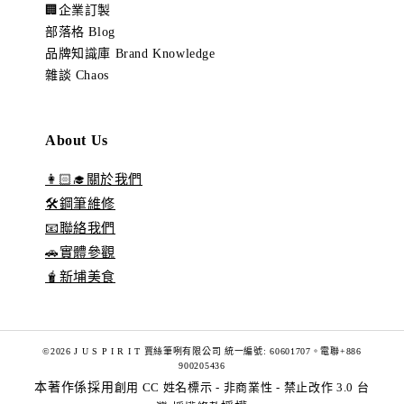
🏢企業訂製
部落格 Blog
品牌知識庫 Brand Knowledge
雜談 Chaos
About Us
👩🏻‍🎓關於我們
🛠️鋼筆維修
📧聯絡我們
🚗實體參觀
🧋新埔美食
©2026 J U S P I R I T 賈絲筆咧有限公司 統一編號: 60601707。電聯+886
900205436
本著作係採用
創用 CC 姓名標示 - 非商業性 - 禁止改作 3.0 台