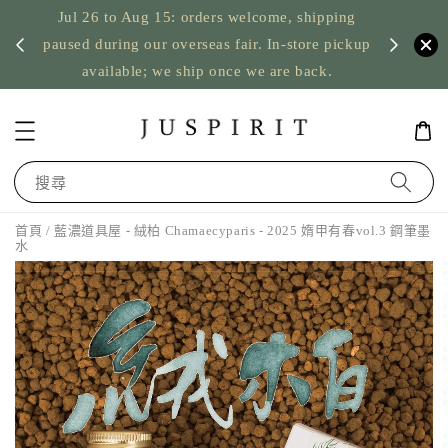
Jul 26 to Aug 15: orders welcome, shipping
暫停寄
US orde
paused during our overseas fair. In-store pickup
available; we ship once we are back.
搜尋
首頁
/ 藍濃道具屋 - 絨柏 Chamaecyparis - 2025 媠甲有春vol.3 鋼筆墨
水