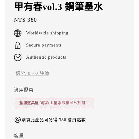
甲有春vol.3 鋼筆墨水
Regular
NT$ 380
price
Worldwide shipping
Secure payments
Authentic products
總分:
0
-
0
評價
適用優惠
藍濃道具屋 3瓶以上墨水即享10%折扣！
購買此產品可獲得 380 會員點數
容量