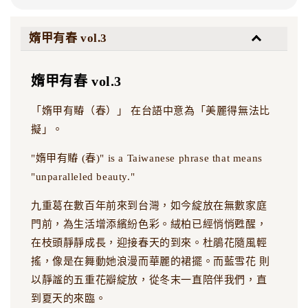
媠甲有春 vol.3
媠甲有春 vol.3
「媠甲有賰（春）」 在台語中意為「美麗得無法比
擬」。
"媠甲有賰 (春)" is a Taiwanese phrase that means
"unparalleled beauty."
九重葛在數百年前來到台灣，如今綻放在無數家庭
門前，為生活增添繽紛色彩。絨柏已經悄悄甦醒，
在枝頭靜靜成長，迎接春天的到來。杜鵑花隨風輕
搖，像是在舞動她浪漫而華麗的裙擺。而藍雪花 則
以靜謐的五重花瓣綻放，從冬末一直陪伴我們，直
到夏天的來臨。