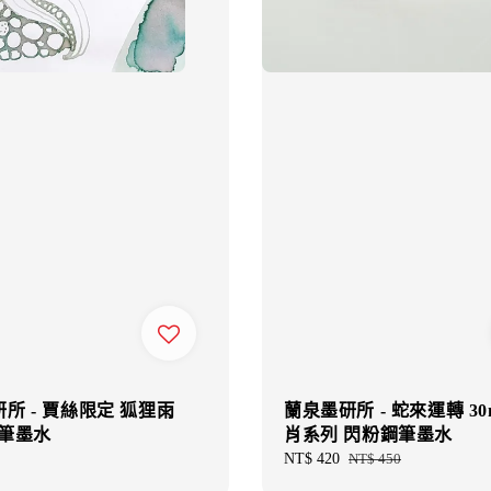
所 - 賈絲限定 狐狸雨
蘭泉墨研所 - 蛇來運轉 30
鋼筆墨水
肖系列 閃粉鋼筆墨水
Sale
NT$ 420
Regular
NT$ 450
price
price