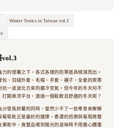
Winter Tonics in Taiwan vol.3
ce
ol.3
強力的侵襲之下，各式各樣的防寒道具傾瀉而出。
暖包、羽絨外套、毛帽、手套、襪子，全套的禦寒
對抗一波波北方來的嚴冷空氣。但今年的冬天何不
，打開串流平台，渡過一個鬆軟且舒適的冬天呢？
為沙發馬鈴薯的同時，當然少不了一些零食來解解
與葡萄乾正是最好的選擇，香濃的芭樂與葡萄將整
在果乾中，貪婪品嚐到陽光的滋味時不用擔心體重