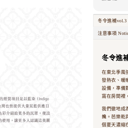
冬令進補vol.3
注意事項 Noti
冬令進補v
在東北季風
發熱衣、暖
設備，準備
窩在房間裡
我們徹地成
饞。芭樂乾
個夏天濃縮