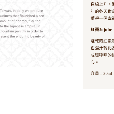
直線上升。
年的冬天肯
獲得一個幸
紅棗Jujube
曬乾的紅棗
色湯汁轉化
成暖呼呼的
心。
容量：30ml