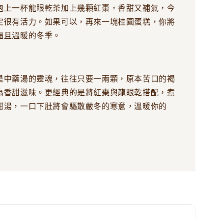
泡上一杯龍眼乾茶加上幾顆紅棗，香甜又補氣，今
定很有活力。如果可以，再來一塊桂圓蛋糕，你將
福且溫暖的冬季。
是中藥湯的靈魂，往往只要一兩顆，原本苦口的褐
為香甜滋味。更經典的是將紅棗與龍眼乾搭配，煮
甜湯，一口下肚將會驅散嚴冬的寒意，溫暖你的