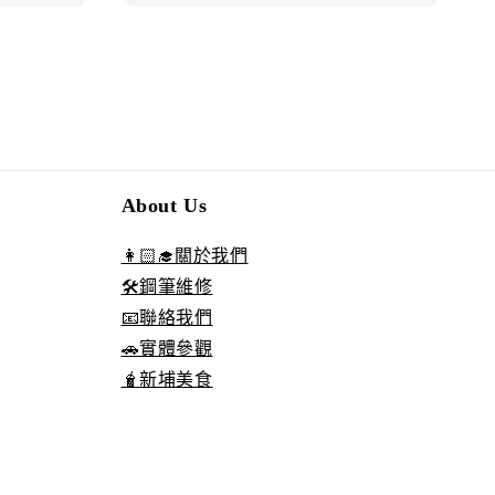
About Us
👩🏻‍🎓關於我們
🛠️鋼筆維修
📧聯絡我們
🚗實體參觀
🧋新埔美食