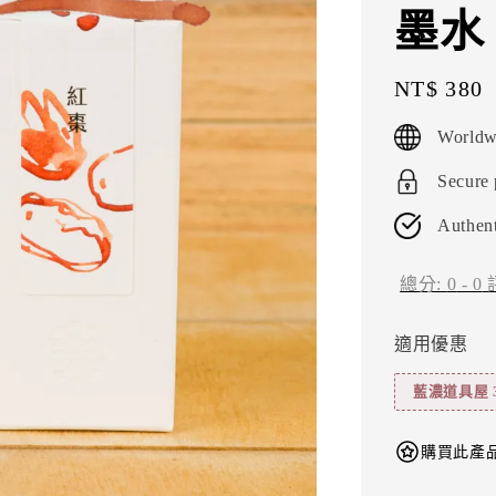
墨水
Regular
NT$ 380
price
Worldw
Secure
Authent
總分:
0
-
0
適用優惠
藍濃道具屋 
購買此產品