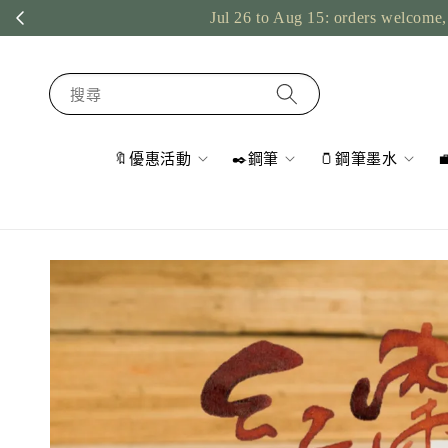
Jul 26 to Aug 15: orders welcome, 
搜尋
🔖優惠活動
✒️鋼筆
🫙鋼筆墨水