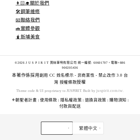
👩🏻‍🎓關於我們
🛠️鋼筆維修
📧聯絡我們
🚗實體參觀
🧋新埔美食
©2026 J U S P I R I T 賈絲筆咧有限公司 統一編號: 60601707。電聯+886
900205436
本著作係採用
創用 CC 姓名標示 - 非商業性 - 禁止改作 3.0 台
灣 授權條款
授權
juspirit.com.tw
Theme code & UI proprietary to JUSPIRIT. Built by
.
⚜️朝聖者計畫
使用條款
隱私權政策
退換貨政策
購物須知
|
|
|
|
|
付款與配送