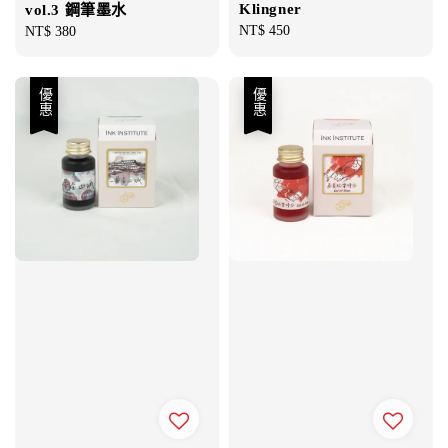
Klingner
vol.3 鋼筆墨水
Regular
NT$ 450
Regular
NT$ 380
price
price
優惠
優惠