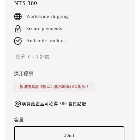
Regular
NT$ 380
price
Worldwide shipping
Secure payments
Authentic products
總分:
0
-
0
評價
適用優惠
藍濃道具屋 3瓶以上墨水即享10%折扣！
購買此產品可獲得 380 會員點數
容量
30ml