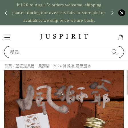
Jul 26 to Aug 15: orders welcome, shipping
暫停寄
US orde
paused during our overseas fair. In-store pickup
available; we ship once we are back.
搜尋
首頁
/ 藍濃道具屋 - 風獅爺 - 2024 神隊友 鋼筆墨水