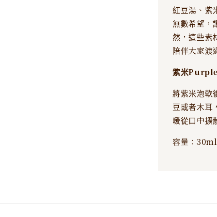
紅豆湯、紫
無數希望，
然，這些素
陪伴大家渡
紫米Purple 
將紫米泡軟
豆或者木耳
暖從口中擴
容量：30m