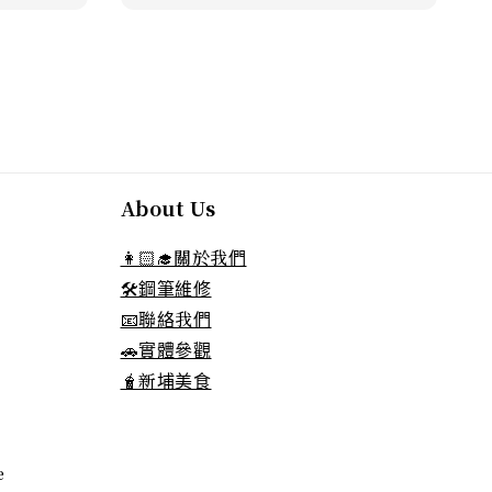
About Us
👩🏻‍🎓關於我們
🛠️鋼筆維修
📧聯絡我們
🚗實體參觀
🧋新埔美食
e