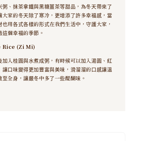
米粥、抹茶拿鐵與黑糖薑茶等甜品，為冬天帶來了
讓大家的冬天除了寒冷，更增添了許多幸福感，當
材也用各式各樣的形式在我們生活中，守護大家，
過這個幸福的季節。
Rice (Zi Mi)
後加入桂圓與水煮成粥，有時候可以加入湯圓、紅
，讓口味變得更加豐富與美味，滑溜溜的口感讓溫
散至全身，讓嚴冬中多了一些醍醐味。
l