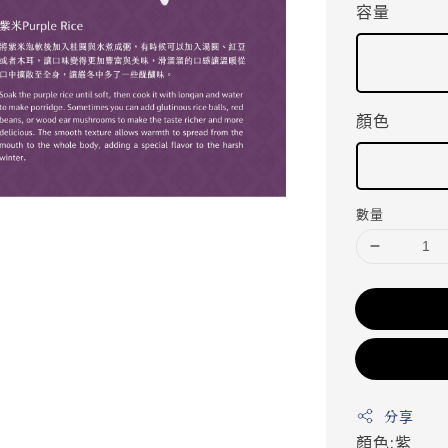
容量
顏色
數量
分享
顏色:紫