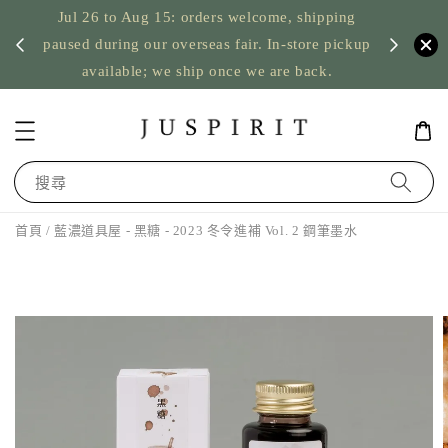
Jul 26 to Aug 15: orders welcome, shipping
暫停寄
US orde
paused during our overseas fair. In-store pickup
available; we ship once we are back.
搜尋
首頁
/ 藍濃道具屋 - 黑糖 - 2023 冬令進補 Vol. 2 鋼筆墨水