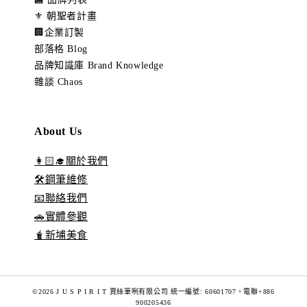
⚜️ 朝聖者計畫
🏢企業訂製
部落格 Blog
品牌知識庫 Brand Knowledge
雜談 Chaos
About Us
👩🏻‍🎓關於我們
🛠️鋼筆維修
📧聯絡我們
🚗實體參觀
🧋新埔美食
©2026 J U S P I R I T 賈絲筆咧有限公司 統一編號: 60601707。電聯+886
900205436