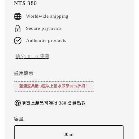
Regular
NT$ 380
price
Worldwide shipping
Secure payments
Authentic products
總分:
0
-
0
評價
適用優惠
藍濃道具屋 3瓶以上墨水即享10%折扣！
購買此產品可獲得 380 會員點數
容量
30ml