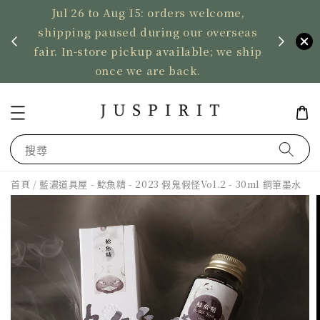
Jul 26 to Aug 15: orders welcome,
、暫停寄
shipping paused during our overseas
US ord
fair. In-store pickup available; we ship
2,50
once we are back.
搜尋
首頁
/ 藍濃道具屋 - 鯰魚精 - 2023 假鬼假怪Vol.2 - 30ml 鋼筆墨水