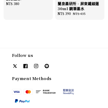
蘭泉墨研所 - 屏東鐵線蓮
Regular
NT$ 380
30ml 鋼筆墨水
price
Sale
NT$ 390
Regular
NT$ 435
price
price
Follow us
Payment Methods