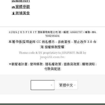
📧聯絡我們
🚗實體參觀
🧋新埔美食
©2026 J U S P I R I T 賈絲筆咧有限公司 統一編號: 60601707。電聯+886
900205436
本著作係採用
創用 CC 姓名標示 - 非商業性 - 禁止改作 3.0 台
授權
灣 授權條款
Theme code & UI proprietary to JUSPIRIT. Built by
juspirit.com.tw
.
⚜️朝聖者計畫
使用條款
隱私權政策
退換貨政策
購物須知
|
|
|
|
|
付款與配送