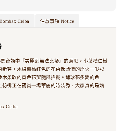
Bombax Ceiba
注意事項 Notice
賰
春)是台語中『美麗到無法比擬』的意思。小葉欖仁樹
的新芽，木棉樹橘紅色的花朵像熱情的煙火一般妝
鈴木柔軟的黃色花瓣隨風搖擺。繡球花多變的色
上彷彿正在觀賞一場華麗的時裝秀，大家真的是媠
 Ceiba