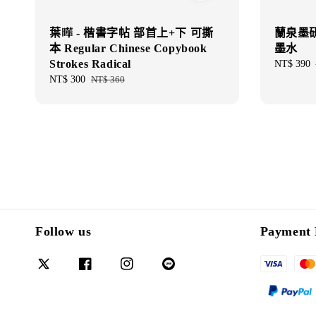
葉曄 - 楷書字帖 部首上+下 可撕
蘭泉墨研所
本 Regular Chinese Copybook
墨水
Strokes Radical
Sale
NT$ 390
price
Sale
NT$ 300
Regular
NT$ 360
price
price
Follow us
Payment 