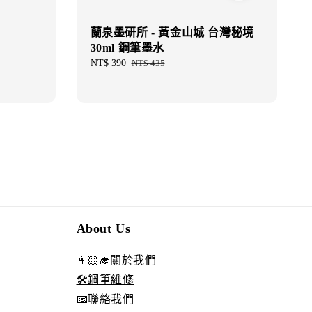
蘭泉墨研所 - 黃金山城 台灣秘境
30ml 鋼筆墨水
Sale
NT$ 390
Regular
NT$ 435
price
price
About Us
👩🏻‍🎓關於我們
🛠️鋼筆維修
📧聯絡我們