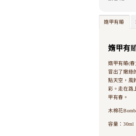
媠甲有賰
媠甲有
媠甲有賰(
冒出了嫩綠
點天空，風
彩。走在路
甲有春。
木棉花Bombax
容量：30ml