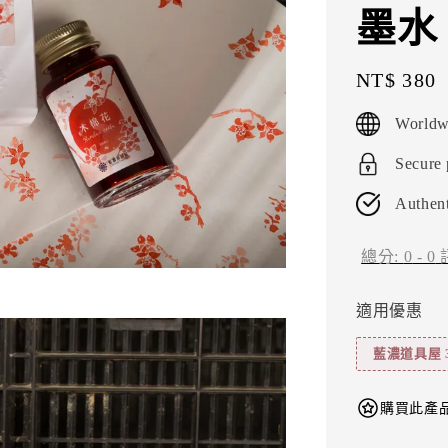
墨水
Regular
NT$ 380
price
Worldw
Secure
Authent
總分:
0
-
0
適用優惠
藍濃道具屋 
購買此產品