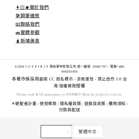
👩🏻‍🎓關於我們
🛠️鋼筆維修
📧聯絡我們
🚗實體參觀
🧋新埔美食
©2026 J U S P I R I T 賈絲筆咧有限公司 統一編號: 60601707。電聯+886
900205436
本著作係採用
創用 CC 姓名標示 - 非商業性 - 禁止改作 3.0 台
灣 授權條款
授權
juspirit.com.tw
Theme code & UI proprietary to JUSPIRIT. Built by
.
⚜️朝聖者計畫
使用條款
隱私權政策
退換貨政策
購物須知
|
|
|
|
|
付款與配送