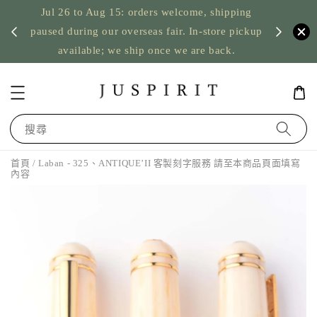
Jul 26 to Aug 15: orders welcome, shipping
暫停寄
US orde
paused during our overseas fair. In-store pickup
available; we ship once we are back.
搜尋
首頁
/ Laban - 325、ANTIQUE’II 客製刻字服務 請至本商品頁面填寫
內容