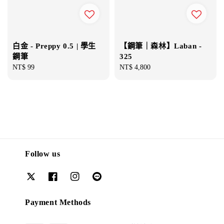
白金 - Preppy 0.5 | 學生
【鋼筆｜森林】Laban -
鋼筆
325
Regular
NT$ 99
Regular
NT$ 4,800
price
price
Follow us
Payment Methods