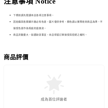
注意事項 Notice
下標前請先閱讀本店各項注意事項。
因拍攝與各類顯示器必
有色差，圖片僅供參考，顏色請以實際收到商品為準。不
接受色差作為瑕疵的退換貨。
商品流動量大，如遇缺貨事宜，本店保留訂單接受與拒絕之權利。
商品評價
成為首位評論者