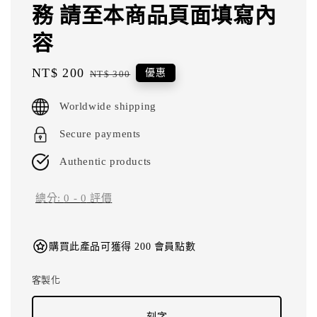
務 請至本商品頁面填寫內
容
Sale
NT$ 200
Regular
優惠
NT$ 300
price
price
Worldwide shipping
Secure payments
Authentic products
總分:
0
-
0
評價
購買此產品可獲得 200 會員點數
客製化
刻字