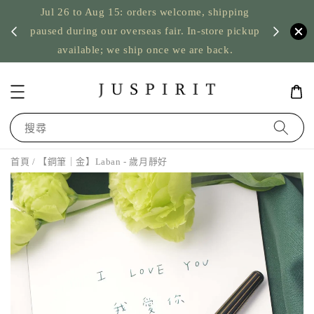
Jul 26 to Aug 15: orders welcome, shipping
暫停寄
US orde
paused during our overseas fair. In-store pickup
available; we ship once we are back.
搜尋
首頁
/ 【鋼筆｜金】Laban - 歲月靜好