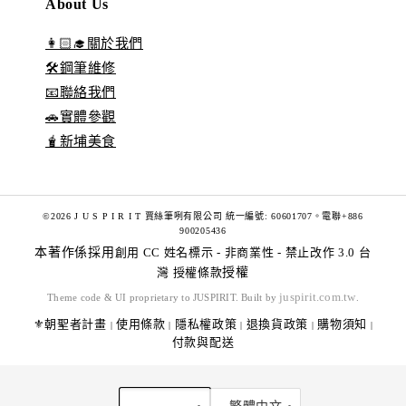
About Us
👩🏻‍🎓關於我們
🛠️鋼筆維修
📧聯絡我們
🚗實體參觀
🧋新埔美食
©2026 J U S P I R I T 賈絲筆咧有限公司 統一編號: 60601707。電聯+886
900205436
本著作係採用
創用 CC 姓名標示 - 非商業性 - 禁止改作 3.0 台
灣 授權條款
授權
juspirit.com.tw
Theme code & UI proprietary to JUSPIRIT. Built by
.
⚜️朝聖者計畫
使用條款
隱私權政策
退換貨政策
購物須知
|
|
|
|
|
付款與配送