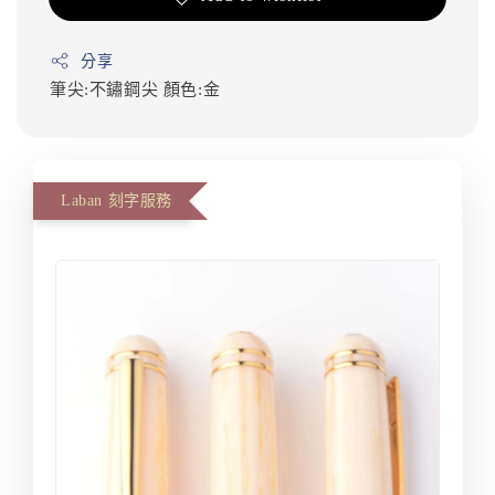
分享
筆尖:不鏽鋼尖
顏色:金
Laban 刻字服務