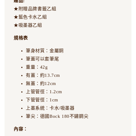
贈品:
★附贈品牌書籤乙組
★藍色卡水乙組
★吸墨器乙組
規格表
筆身材質：金屬銅
筆蓋可以套筆尾
重量：42g
有蓋：約13.7cm
無蓋：約12cm
上管管徑：1.2cm
下管管徑：1cm
上墨系統：卡水/吸墨器
筆尖：德國Bock 180不鏽鋼尖
內容：