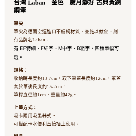
台灣 Laban - 金色 - 歲月靜好 古典黃銅
鋼筆
筆尖
筆尖為德國空運進口不鏽鋼材質，並施以鍍金。刻
有品牌名Laban。
有 EF特細、F細字
、
M中字
、
B粗字，四種筆幅可
選。
規格
：
收納時長度約13.7cm，取下筆蓋長度約12cm，筆蓋
套於筆後長度約15.2cm。
筆桿直徑約1cm，重量約42g。
上墨方式：
吸卡兩用吸墨器式。
可搭配卡水便利直接插上使用。