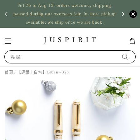
Jul 26 to Aug 15: orders welcome, shipping
暫停寄
US orde
paused during our overseas fair. In-store pickup
available; we ship once we are back.
搜尋
首頁
/ 【鋼筆｜白雪】Laban - 325