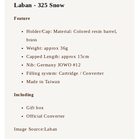
Laban - 325 Snow
Laban - 325、ANTIQUE’II 客製刻字服務 請
Feature
至本商品頁面填寫內容
Holder/Cap: Material: Colored resin barrel,
-
+
NT$ 200
brass
NT$ 300
Weight: approx 36g
Capped Length: approx 15cm
加入購物車
Nib: Germany JOWO #12
Filling system: Cartridge / Converter
Made in Taiwan
Including
Gift box
Official Converter
Image Source:Laban