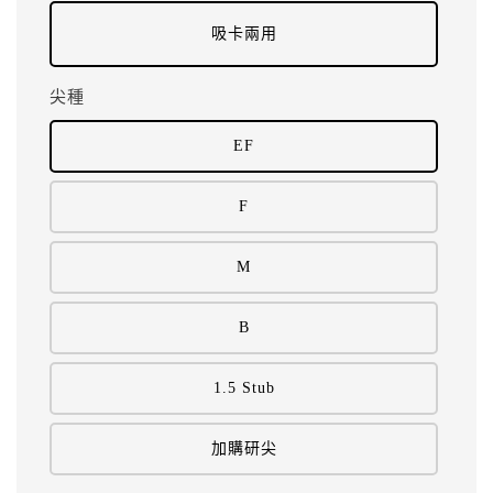
吸卡兩用
尖種
EF
F
M
B
1.5 Stub
加購研尖