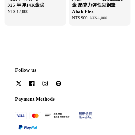
325 半彈14K金尖
金 壓克力彈性尖鋼筆
Ahab Flex
Regular
NT$ 12,000
price
Sale
NT$ 900
Regular
NT$ 1,000
price
price
Follow us
Payment Methods