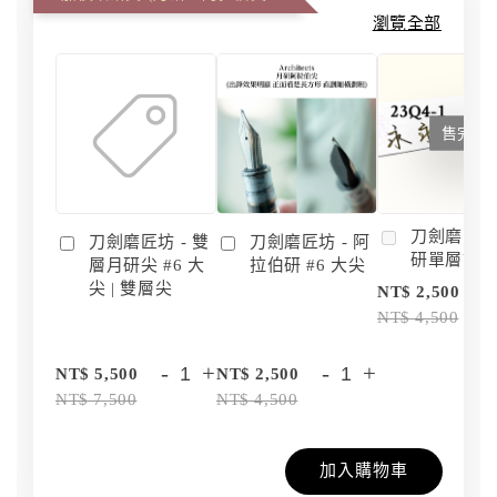
瀏覽全部
售完
刀劍磨匠坊 
刀劍磨匠坊 - 雙
刀劍磨匠坊 - 阿
研單層訂
層月研尖 #6 大
拉伯研 #6 大尖
尖 | 雙層尖
NT$ 2,500
NT$ 4,500
-
+
-
+
NT$ 5,500
NT$ 2,500
NT$ 7,500
NT$ 4,500
加入購物車