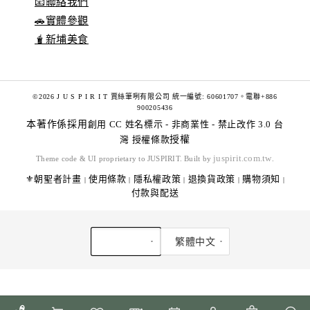
📧聯絡我們
🚗實體參觀
🧋新埔美食
©2026 J U S P I R I T 賈絲筆咧有限公司 統一編號: 60601707。電聯+886
900205436
本著作係採用
創用 CC 姓名標示 - 非商業性 - 禁止改作 3.0 台
灣 授權條款
授權
juspirit.com.tw
Theme code & UI proprietary to JUSPIRIT. Built by
.
⚜️朝聖者計畫
使用條款
隱私權政策
退換貨政策
購物須知
|
|
|
|
|
付款與配送