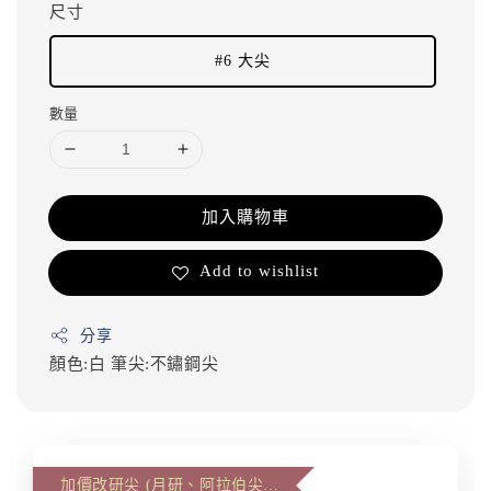
尺寸
#6 大尖
數量
加入購物車
Add to wishlist
分享
顏色:白
筆尖:不鏽鋼尖
加價改研尖 (月研、阿拉伯尖、雙層尖)