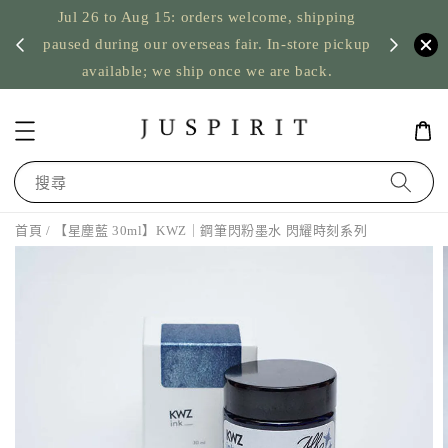
Jul 26 to Aug 15: orders welcome, shipping
暫停寄
US orde
paused during our overseas fair. In-store pickup
available; we ship once we are back.
搜尋
首頁
/ 【星塵藍 30ml】KWZ｜鋼筆閃粉墨水 閃耀時刻系列