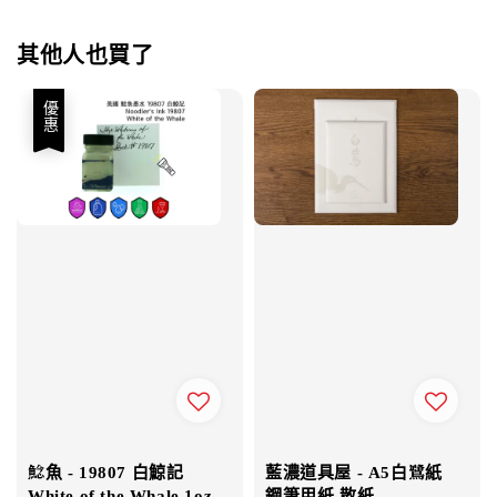
其他人也買了
優惠
鯰魚 - 19807 白鯨記
藍濃道具屋 - A5白鷺紙
White of the Whale 1oz
鋼筆用紙 散紙