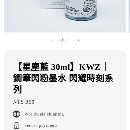
1
/
3
【星塵藍 30ml】KWZ｜
鋼筆閃粉墨水 閃耀時刻系
列
Regular
NT$ 350
price
Worldwide shipping
Secure payments