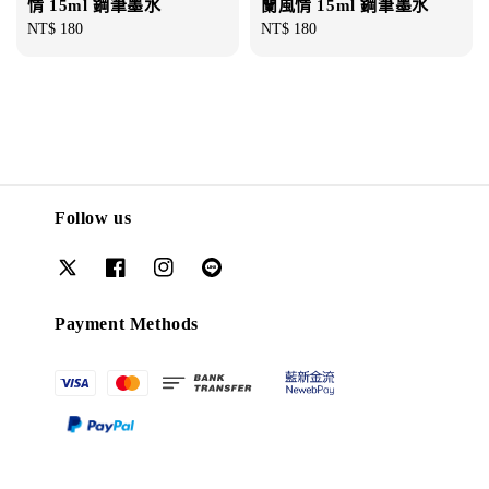
情 15ml 鋼筆墨水
蘭風情 15ml 鋼筆墨水
Regular
NT$ 180
Regular
NT$ 180
price
price
Follow us
Payment Methods