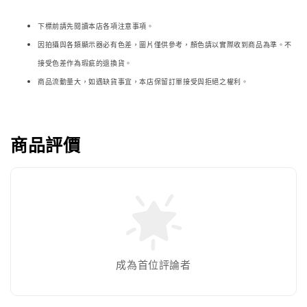
下標前請先閱讀本店各項注意事項。
因拍攝與各類顯示器必
有色差，圖片僅供參考，顏色請以實際收到商品為準。不
接受色差作為瑕疵的退換貨。
商品流動量大，如遇缺貨事宜，本店保留訂單接受與拒絕之權利。
商品評價
成為首位評論者