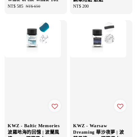
Sale
NT$ 585
Regular
NT$ 650
Regular
NT$ 200
price
price
price
KWZ - Baltic Memories
KWZ - Warsaw
波羅地海的回憶 | 波蘭風
Dreaming 華沙夜夢 | 波