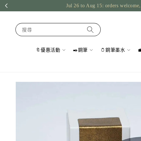
Jul 26 to Aug 15: orders welcome, 
搜尋
🔖優惠活動
✒️鋼筆
🫙鋼筆墨水