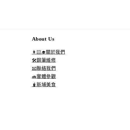
About Us
👩🏻‍🎓關於我們
🛠️鋼筆維修
📧聯絡我們
🚗實體參觀
🧋新埔美食