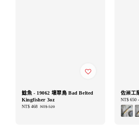
鯰魚 - 19062 壞翠鳥 Bad Belted
佐瀬工業
Kingfisher 3oz
Regular
NT$ 650
price
Sale
NT$ 468
Regular
NT$ 520
price
price