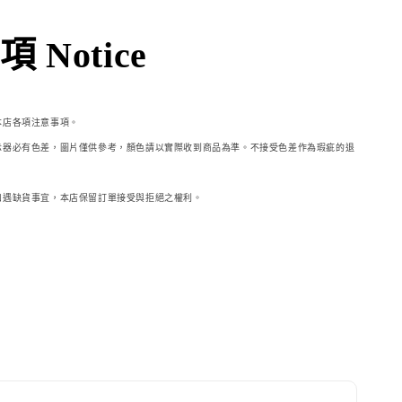
 Notice
本店各項注意事項。
示器必
有色差，圖片僅供參考，顏色請以實際收到商品為準。不接受色差作為瑕疵的退
如遇缺貨事宜，本店保留訂單接受與拒絕之權利。