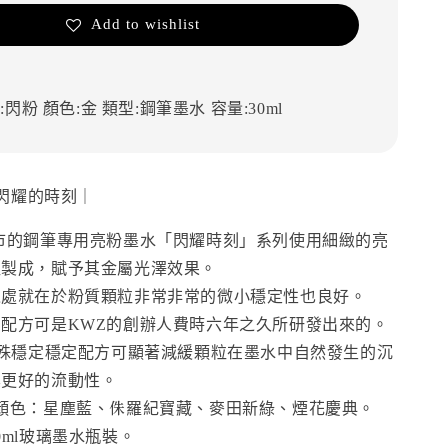
Add to wishlist
:閃粉
顏色:金
類型:鋼筆墨水
容量:30ml
閃耀的時刻｜
市的鋼筆專用亮粉墨水「閃耀時刻」系列使用細緻的亮
粒製成，賦予其金屬光澤效果。
之處就在於粉質顆粒非常非常的微小穩定性也良好。
配方可是KWZ的創辦人費時六年之久所研發出來的。
特殊穩定穩定配方可顯著減緩顆粒在墨水中自然發生的沉
其更好的流動性。
顏色：星塵藍、侏羅紀寶藏、麥田新綠、煙花慶典。
0ml玻璃墨水瓶裝。