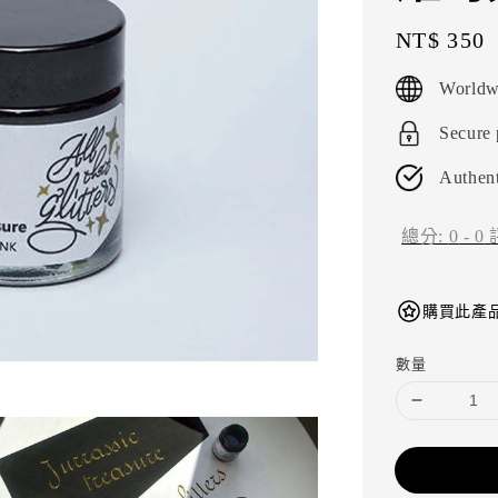
Regular
NT$ 350
price
Worldw
Secure
Authent
總分:
0
-
0
購買此產品
數量