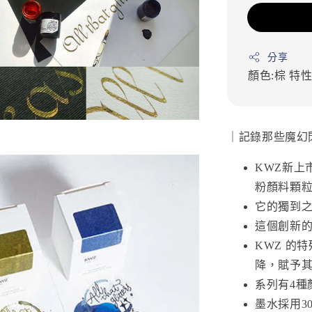
分享
顏色:棕
特性
｜記錄那些魔幻
KWZ新上
粉顏料顆
它的獨到
這個創新的
KWZ 的
降，賦予
系列有4種
墨水採用3