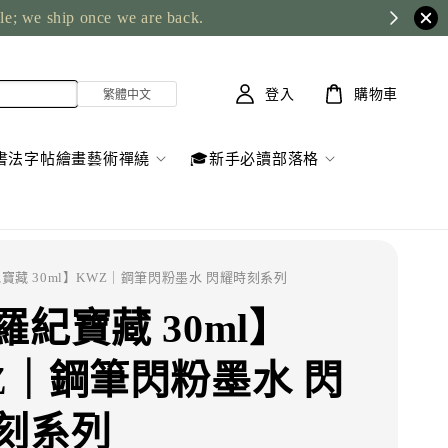
ble; we ship once we are back.
登入
購物車
書法字帖繪畫藝術禪繞
🎓新手必讀部落格
紀寶藏 30ml】KWZ｜鋼筆閃粉墨水 閃耀時刻系列
羅紀寶藏 30ml】
Z｜鋼筆閃粉墨水 閃
刻系列