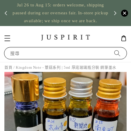
Jul 26 to Aug 15: orders welcome, shipping
暫停寄
US orde
paused during our overseas fair. In-store pickup
available; we ship once we are back.
搜尋
首頁
/ Kingdom Note - 蕈菇系列 | 5ml 厚底玻璃瓶分裝 鋼筆墨水