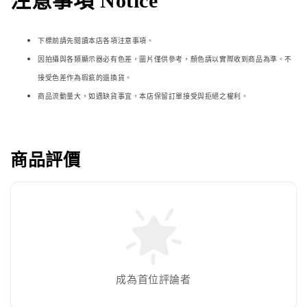
注意事項 Notice
下標前請先閱讀本店各項注意事項。
因拍攝與各類顯示器必
有色差，圖片僅供參考，顏色請以實際收到商品為準。不
接受色差作為瑕疵的退換貨。
商品流動量大，如遇缺貨事宜，本店保留訂單接受與拒絕之權利。
商品評價
成為首位評論者