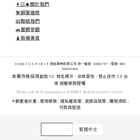
👩🏻‍🎓關於我們
🛠️鋼筆維修
📧聯絡我們
🚗實體參觀
🧋新埔美食
©2026 J U S P I R I T 賈絲筆咧有限公司 統一編號: 60601707。電聯+886
900205436
本著作係採用
創用 CC 姓名標示 - 非商業性 - 禁止改作 3.0 台
灣 授權條款
授權
juspirit.com.tw
Theme code & UI proprietary to JUSPIRIT. Built by
.
⚜️朝聖者計畫
使用條款
隱私權政策
退換貨政策
購物須知
|
|
|
|
|
付款與配送