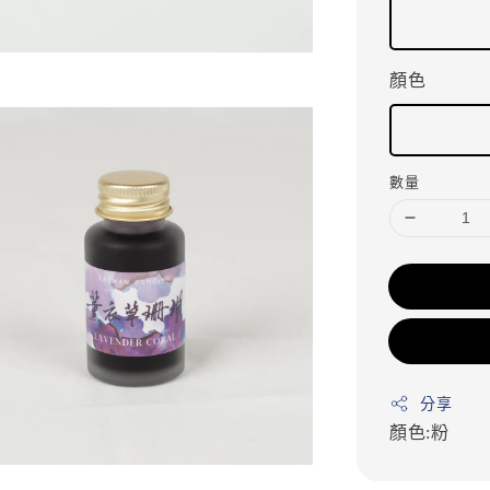
顏色
數量
分享
顏色:粉