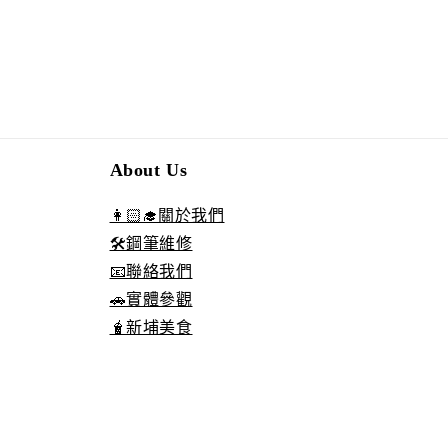
About Us
👩🏻‍🎓關於我們
🛠️鋼筆維修
📧聯絡我們
🚗實體參觀
🧋新埔美食