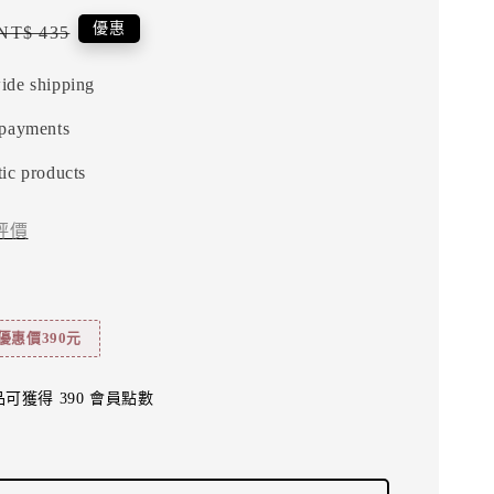
Regular
優惠
NT$ 435
price
ide shipping
 payments
ic products
評價
優惠價390元
可獲得 390 會員點數