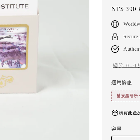
Sale
NT$ 390
price
Worldw
Secure
Authent
總分:
0
-
0
適用優惠
蘭泉墨研所 
購買此產品
容量