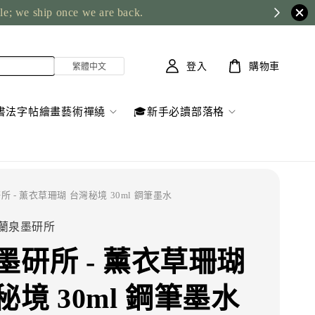
ble; we ship once we are back.
登入
購物車
書法字帖繪畫藝術禪繞
🎓新手必讀部落格
所 - 薰衣草珊瑚 台灣秘境 30ml 鋼筆墨水
ute 蘭泉墨研所
墨研所 - 薰衣草珊瑚
秘境 30ml 鋼筆墨水