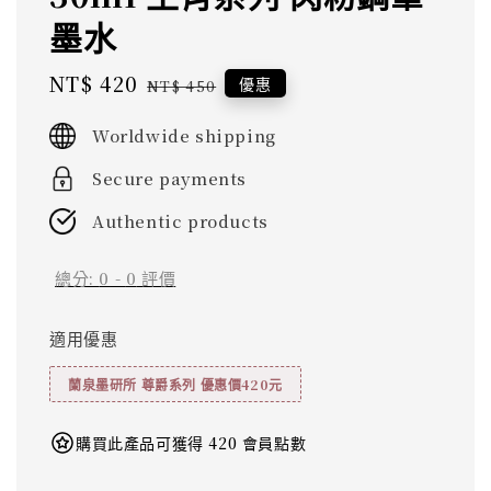
墨水
Sale
NT$ 420
Regular
優惠
NT$ 450
price
price
Worldwide shipping
Secure payments
Authentic products
總分:
0
-
0
評價
適用優惠
蘭泉墨研所 尊爵系列 優惠價420元
購買此產品可獲得 420 會員點數