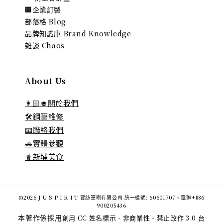
🏢企業訂製
部落格 Blog
品牌知識庫 Brand Knowledge
雜談 Chaos
About Us
👩🏻‍🎓關於我們
🛠️鋼筆維修
📧聯絡我們
🚗實體參觀
🧋新埔美食
©2026 J U S P I R I T 賈絲筆咧有限公司 統一編號: 60601707。電聯+886
900205436
本著作係採用
創用 CC 姓名標示 - 非商業性 - 禁止改作 3.0 台