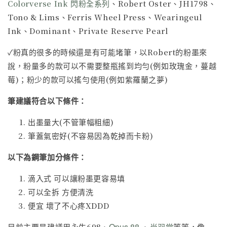
Colorverse Ink 閃粉全系列
、
Robert Oster
、
JH1798
、
Tono & Lims
、
Ferris Wheel Press
、
Wearingeul
Ink
、Dominant、Private Reserve Pearl
✓粉真的很多的時候還是有可能堵筆，以Robert的粉墨來
說，粉量多的款可以不需要整瓶搖到均勻(例如玫瑰金，蔓越
莓)；粉少的款可以搖勻使用(例如紫羅蘭之夢)
筆建議符合以下條件：
出墨量大(不管筆幅粗細)
筆蓋氣密好(不容易因為乾掉而卡粉)
以下為鋼筆加分條件：
滴入式 可以讓粉墨更容易填
可以全拆 方便清洗
便宜 壞了不心疼XDDD
Opus 88
目前主要是建議用永生698、
、
尚羽堂
等等，像