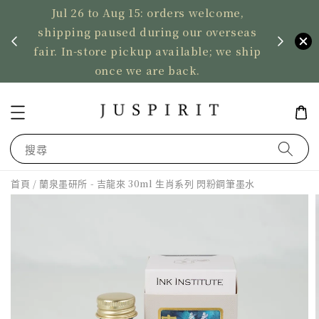
Jul 26 to Aug 15: orders welcome,
、暫停寄
shipping paused during our overseas
US ord
fair. In-store pickup available; we ship
2,50
once we are back.
搜尋
首頁
/ 蘭泉墨研所 - 吉龍來 30ml 生肖系列 閃粉鋼筆墨水