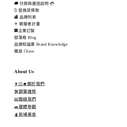
🚚 付款與運送說明 💳
🔃 退換貨條款
🏬 品牌列表
⚜️ 朝聖者計畫
🏢企業訂製
部落格 Blog
品牌知識庫 Brand Knowledge
雜談 Chaos
About Us
👩🏻‍🎓關於我們
🛠️鋼筆維修
📧聯絡我們
🚗實體參觀
🧋新埔美食