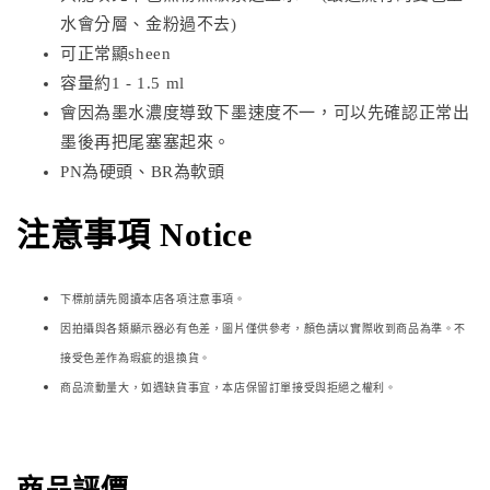
水會分層、金粉過不去)
可正常顯sheen
容量約1 - 1.5 ml
會因為墨水濃度導致下墨速度不一，可以先確認正常出
墨後再把尾塞塞起來。
PN為硬頭、BR為軟頭
注意事項 Notice
下標前請先閱讀本店各項注意事項。
因拍攝與各類顯示器必
有色差，圖片僅供參考，顏色請以實際收到商品為準。不
接受色差作為瑕疵的退換貨。
商品流動量大，如遇缺貨事宜，本店保留訂單接受與拒絕之權利。
商品評價