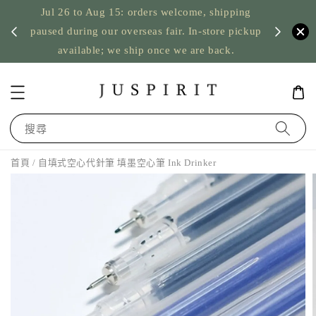
Jul 26 to Aug 15: orders welcome, shipping
暫停寄
US orde
paused during our overseas fair. In-store pickup
available; we ship once we are back.
搜尋
首頁
/ 自填式空心代針筆 填墨空心筆 Ink Drinker