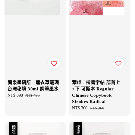
蘭泉墨研所 - 薰衣草珊瑚
葉曄 - 楷書字帖 部首上
台灣秘境 30ml 鋼筆墨水
+下 可撕本 Regular
Chinese Copybook
Sale
NT$ 390
Regular
NT$ 435
Strokes Radical
price
price
Sale
NT$ 300
Regular
NT$ 360
price
price
優惠
優惠