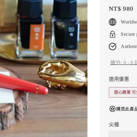
Regular
NT$ 980
price
Worldw
Secure
Authent
總分:
0
-
0
適用優惠
開心鋼筆 
購買此產品
尖種