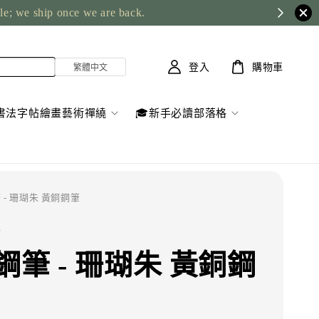
ble; we ship once we are back.
登入
購物車
書法字帖繪畫藝術禪繞
🎓新手必讀部落格
 - 珊瑚朱 黃銅鋼筆
特
鋼筆 - 珊瑚朱 黃銅鋼