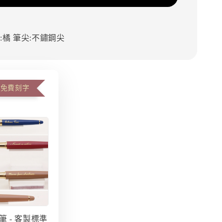
:橘
筆尖:不鏽鋼尖
可免費刻字
筆 - 客製標準