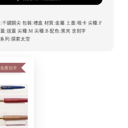
:不鏽鋼尖
包裝:禮盒
材質:金屬
上墨:吸卡
尖種:F
開蓋:拔蓋
尖種:M
尖種:B
配色:黑夾
含刻字
系列:探索太空
可免費刻字