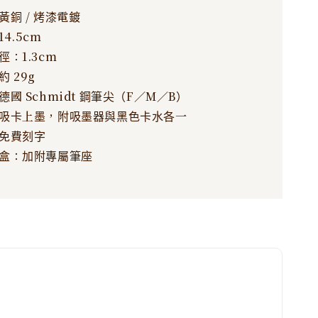
黃銅 / 烤漆電鍍
4.5cm
徑：1.3cm
 29g
德國 Schmidt 鋼筆尖（F／M／B）
吸卡上墨，附吸墨器與黑色卡水各一
處免費刻字
盒：加附專屬筆座