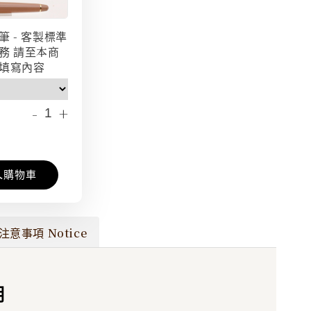
筆 - 客製標準
務 請至本商
填寫內容
-
+
入購物車
注意事項 Notice
明