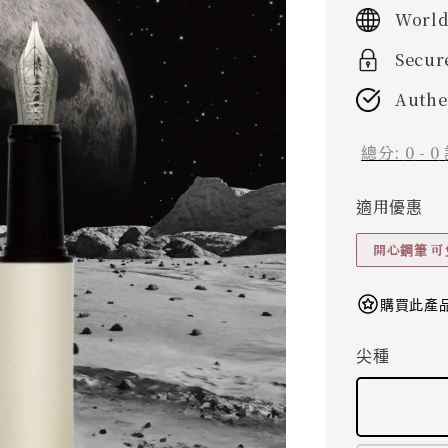
price
World
Secur
Authe
總分:
0
-
0
適用優惠
開心鋼筆 
購買此產品
尖種