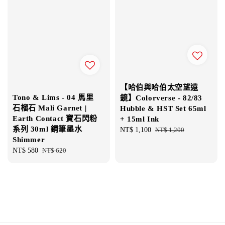
【哈伯與哈伯太空望遠
Tono & Lims - 04 馬里
鏡】Colorverse - 82/83
石榴石 Mali Garnet |
Hubble & HST Set 65ml
Earth Contact 寶石閃粉
+ 15ml Ink
系列 30ml 鋼筆墨水
Sale
NT$ 1,100
Regular
NT$ 1,200
Shimmer
price
price
Sale
NT$ 580
Regular
NT$ 620
price
price