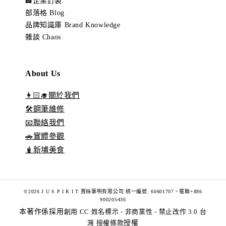
🏢企業訂製
部落格 Blog
品牌知識庫 Brand Knowledge
雜談 Chaos
About Us
👩🏻‍🎓關於我們
🛠️鋼筆維修
📧聯絡我們
🚗實體參觀
🧋新埔美食
©2026 J U S P I R I T 賈絲筆咧有限公司 統一編號: 60601707。電聯+886
900205436
本著作係採用
創用 CC 姓名標示 - 非商業性 - 禁止改作 3.0 台
灣 授權條款
授權