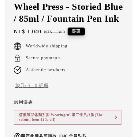
Wheel Press - Storied Blue
/ 85ml / Fountain Pen Ink
Sale
NT$ 1,040
Regular
優惠
NT$ 1,300
price
price
Worldwide shipping
Secure payments
Authentic products
總分:
0
-
0
評價
適用優惠
信義誠品休館折扣 Wearingeul 第二件八八折(The
second item 12% off)
購買此產品可獲得 1040 會員點數