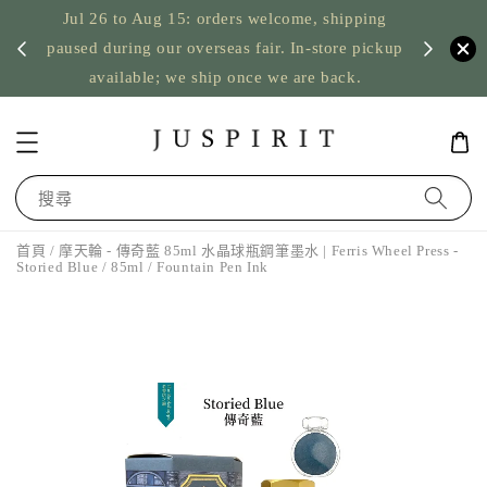
Jul 26 to Aug 15: orders welcome, shipping
暫停寄
US orde
paused during our overseas fair. In-store pickup
available; we ship once we are back.
搜尋
首頁
/ 摩天輪 - 傳奇藍 85ml 水晶球瓶鋼筆墨水 | Ferris Wheel Press -
Storied Blue / 85ml / Fountain Pen Ink