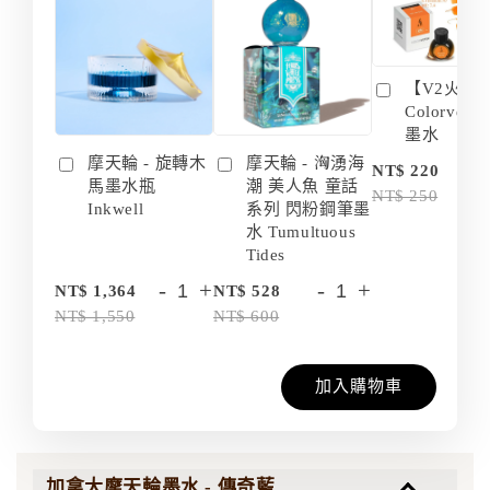
【V2火箭 
Colorvers
墨水
摩天輪 - 旋轉木
摩天輪 - 洶湧海
-
NT$ 220
馬墨水瓶
潮 美人魚 童話
NT$ 250
Inkwell
系列 閃粉鋼筆墨
水 Tumultuous
Tides
-
+
-
+
NT$ 1,364
NT$ 528
NT$ 1,550
NT$ 600
加入購物車
加拿大摩天輪墨水 - 傳奇藍