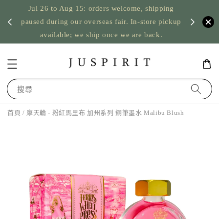
Jul 26 to Aug 15: orders welcome, shipping
暫停寄
US orde
paused during our overseas fair. In-store pickup
available; we ship once we are back.
搜尋
首頁
/ 摩天輪 - 粉紅馬里布 加州系列 鋼筆墨水 Malibu Blush