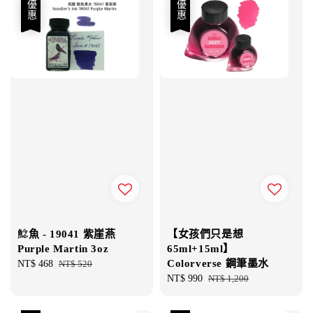
優惠
優惠
鯰魚 - 19041 紫崖燕
【女孩們只是想
Purple Martin 3oz
65ml+15ml】
Colorverse 鋼筆墨水
Sale
NT$ 468
Regular
NT$ 520
price
price
Sale
NT$ 990
Regular
NT$ 1,200
price
price