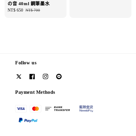
の音 40ml 鋼筆墨水
Sale
NT$ 650
Regular
NT$ 700
price
price
Follow us
Payment Methods