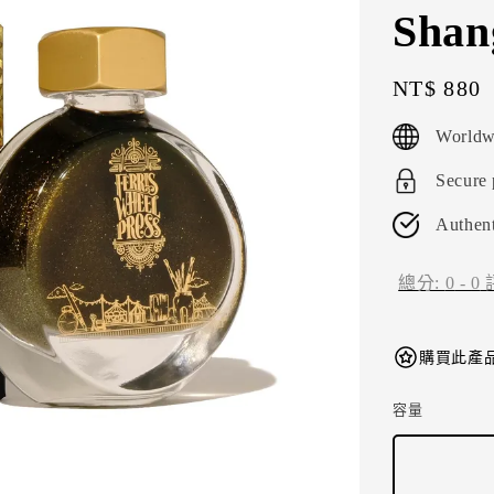
Shan
Regular
NT$ 880
price
Worldw
Secure
Authent
總分:
0
-
0
購買此產品
容量