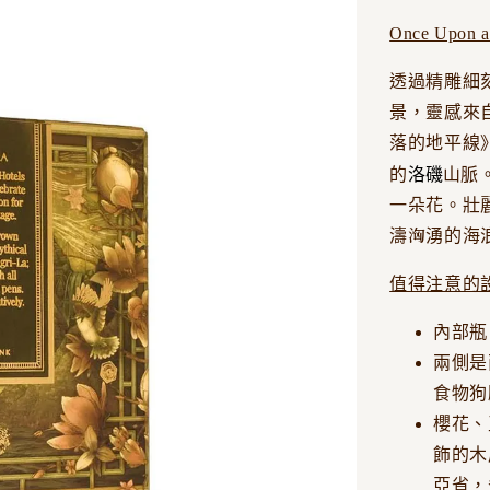
Once Upon a
透過精雕細
景，靈感來自詹姆
落的地平線
洛磯
的
山脈
一朵花。壯
濤洶湧的海
值得注意的
內部瓶
兩側是
食物狗
櫻花、
飾的木
亞省，