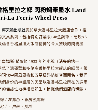
- 香格里拉之鄉 閃粉鋼筆墨水 Land
ri-La Ferris Wheel Press
摩天輪出版社
，
與加拿大香格里拉大飯店合作，推
的文具系列，包括特別訂製版14k金鋼筆、硬殼A5
及蘊含香格里拉大飯店精神的令人驚嘆的閃粉墨
詹姆斯·希爾頓 1933 年的小說《消失的地平
借鑑了溫哥華和多倫多香格里拉大飯店的細節。飯
的現代中國風風格和五星級熱情好客而聞名，我們
他們身份的神話般的天堂以及香格里拉所在的這兩
市的標誌性地標栩栩如生，捕捉他們酒店的精髓。
調：灰褐色，香檳色閃粉
泥土、自然、接地