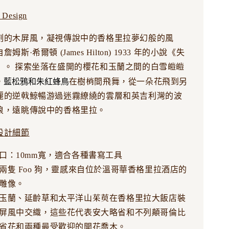
 Design
刻的木屏風，凝視傳說中的香格里拉夢幻般的風
斯·希爾頓 (James Hilton) 1933 年的小說《失
》。 探索坐落在盛開的櫻花和玉蘭之間的白雪皚皚
藍松鴉和朱紅蜂鳥
。
在樹梢間飛舞，從一朵花飛到另
麗的逆戟鯨暢游過迷霧繚繞的雲層和英吉利灣的波
浪，遠眺傳說中的香格里拉。
設計細節
口：10mm寬，適合各種書寫工具
兩隻 Foo 狗，靈感來自位於溫哥華香格里拉酒店的
雕像。
玉蘭、延齡草和太平洋山茱萸在香格里拉大飯店裝
屏風中交織，這些花代表安大略省和不列顛哥倫比
省花和兩種最受歡迎的開花喬木。