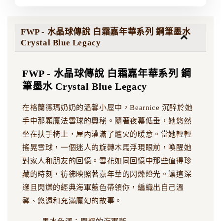
FWP - 水晶球傳說 白霜嘉年華系列 鋼筆墨水
Crystal Blue Legacy
FWP - 水晶球傳說 白霜嘉年華系列 鋼
筆墨水 Crystal Blue Legacy
在格蘭德瑪奶奶的溫馨小屋中，Bearnice 沉醉於她
手中那顆魔法雪球的奧秘。隨著夜幕低垂，她悠然
坐在扶手椅上，屋內灌滿了爐火的暖意。當她輕輕
搖晃雪球，一個迷人的旋轉木馬浮現眼前，喚醒她
對家人和朋友的回憶。雪花如同回憶中那些值得珍
藏的時刻，彷彿映照著嘉年華的閃爍燈光。讓這深
邃且閃爍的經典海軍藍色帶領你，編織出自己溫
馨、悠遠和充滿魔幻的故事。