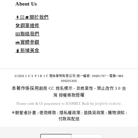
About Us
👩🏻‍🎓關於我們
🛠️鋼筆維修
📧聯絡我們
🚗實體參觀
🧋新埔美食
©2026 J U S P I R I T 賈絲筆咧有限公司 統一編號: 60601707。電聯+886
900205436
本著作係採用
創用 CC 姓名標示 - 非商業性 - 禁止改作 3.0 台
灣 授權條款
授權
juspirit.com.tw
Theme code & UI proprietary to JUSPIRIT. Built by
.
⚜️朝聖者計畫
使用條款
隱私權政策
退換貨政策
購物須知
|
|
|
|
|
付款與配送