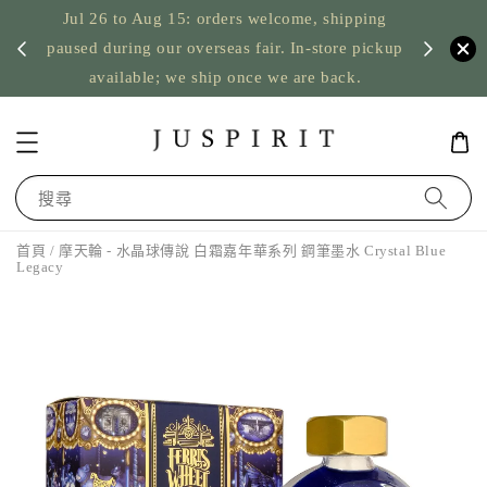
Jul 26 to Aug 15: orders welcome, shipping
暫停寄
US orde
paused during our overseas fair. In-store pickup
available; we ship once we are back.
搜尋
首頁
/ 摩天輪 - 水晶球傳說 白霜嘉年華系列 鋼筆墨水 Crystal Blue
Legacy