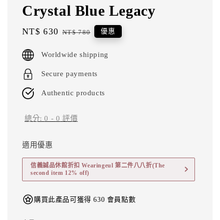
Crystal Blue Legacy
Sale
NT$ 630
Regular
優惠
NT$ 780
price
price
Worldwide shipping
Secure payments
Authentic products
總分:
0
-
0
評價
適用優惠
信義誠品休館折扣 Wearingeul 第二件八八折(The
second item 12% off)
購買此產品可獲得 630 會員點數