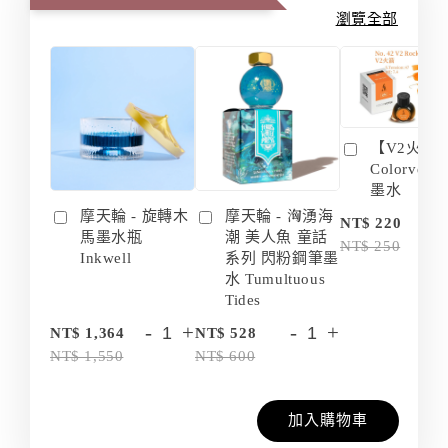
瀏覽全部
【V2火箭 
Colorvers
墨水
摩天輪 - 旋轉木
摩天輪 - 洶湧海
-
NT$ 220
馬墨水瓶
潮 美人魚 童話
NT$ 250
Inkwell
系列 閃粉鋼筆墨
水 Tumultuous
Tides
-
+
-
+
NT$ 1,364
NT$ 528
NT$ 1,550
NT$ 600
加入購物車