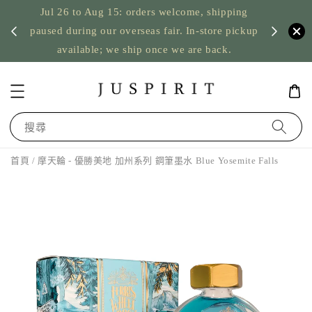
Jul 26 to Aug 15: orders welcome, shipping
暫停寄
US orde
paused during our overseas fair. In-store pickup
available; we ship once we are back.
搜尋
首頁
/ 摩天輪 - 優勝美地 加州系列 鋼筆墨水 Blue Yosemite Falls