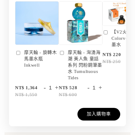
【V2火箭 
Colorvers
墨水
摩天輪 - 旋轉木
摩天輪 - 洶湧海
-
NT$ 220
馬墨水瓶
潮 美人魚 童話
NT$ 250
Inkwell
系列 閃粉鋼筆墨
水 Tumultuous
Tides
-
+
-
+
NT$ 1,364
NT$ 528
NT$ 1,550
NT$ 600
加入購物車