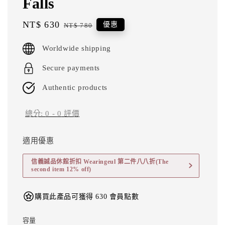
Falls
Sale
NT$ 630
Regular
優惠
NT$ 780
price
price
Worldwide shipping
Secure payments
Authentic products
總分:
0
-
0
評價
適用優惠
信義誠品休館折扣 Wearingeul 第二件八八折(The
second item 12% off)
購買此產品可獲得 630 會員點數
容量