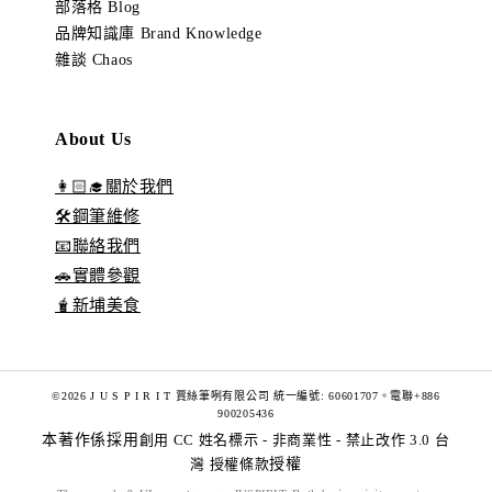
部落格 Blog
品牌知識庫 Brand Knowledge
雜談 Chaos
About Us
👩🏻‍🎓關於我們
🛠️鋼筆維修
📧聯絡我們
🚗實體參觀
🧋新埔美食
©2026 J U S P I R I T 賈絲筆咧有限公司 統一編號: 60601707。電聯+886
900205436
本著作係採用
創用 CC 姓名標示 - 非商業性 - 禁止改作 3.0 台
灣 授權條款
授權