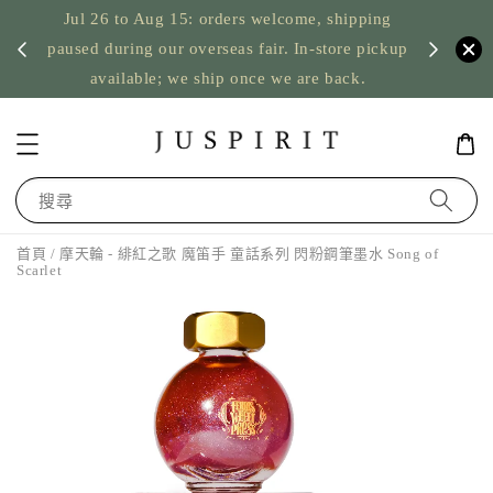
Jul 26 to Aug 15: orders welcome, shipping
暫停寄
US orde
paused during our overseas fair. In-store pickup
available; we ship once we are back.
搜尋
首頁
/ 摩天輪 - 緋紅之歌 魔笛手 童話系列 閃粉鋼筆墨水 Song of
Scarlet