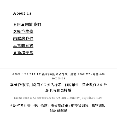
About Us
👩🏻‍🎓關於我們
🛠️鋼筆維修
📧聯絡我們
🚗實體參觀
🧋新埔美食
©2026 J U S P I R I T 賈絲筆咧有限公司 統一編號: 60601707。電聯+886
900205436
本著作係採用
創用 CC 姓名標示 - 非商業性 - 禁止改作 3.0 台
灣 授權條款
授權
juspirit.com.tw
Theme code & UI proprietary to JUSPIRIT. Built by
.
⚜️朝聖者計畫
使用條款
隱私權政策
退換貨政策
購物須知
|
|
|
|
|
付款與配送