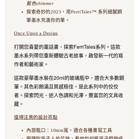
藍色shimmer
探索奇妙的2023，用FerriTales™ 系列細膩鋼
筆墨水充滿你的筆。
Once Upon a Design
打開您喜愛的童話書，探索FerriTales系列。這款
墨水系列帶您重新體驗古老故事，啟發新一代的寫
作者和藝術家。
這款豪華墨水裝在20ml的玻璃瓶中，適合大多數鋼
筆。其色彩飽滿且質感極佳，是此系列中的佼佼
者。探索閃光、迷人色調和光澤，豐富您的文具收
藏。
值得注意的設計亮點
內部瓶口：10mm寬，適合各種書寫工具
跟隨吹笛子人的足跡，看他如何將孩子們變成