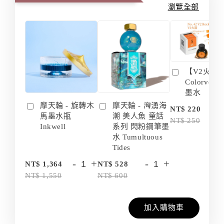
瀏覽全部
【V2火箭 
Colorvers
墨水
摩天輪 - 旋轉木
摩天輪 - 洶湧海
-
NT$ 220
馬墨水瓶
潮 美人魚 童話
NT$ 250
Inkwell
系列 閃粉鋼筆墨
水 Tumultuous
Tides
-
+
-
+
NT$ 1,364
NT$ 528
NT$ 1,550
NT$ 600
加入購物車