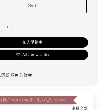
20ml
加入購物車
Add to wishlist
:閃粉
顏色:玫瑰金
信義誠品休館折扣 Wearingeul 第二件八八折(The second item 12% off)
瀏覽全部