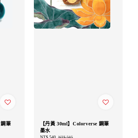
e 鋼筆
【丹黃 30ml】Colorverse 鋼筆
墨水
Sale
NT$ 540
Regular
NT$ 585