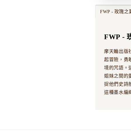
FWP - 玫瑰之翼
FWP -
摩天輪出版
起冒險，勇敢
境的咒語。
姐妹之間的
捉他們史詩
這種墨水編