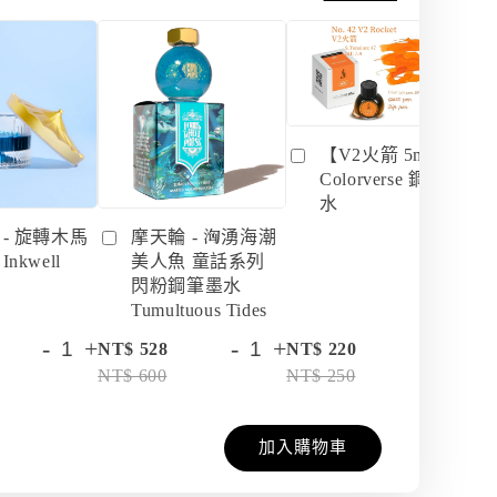
【V2火箭 5ml】
Colorverse 鋼筆墨
水
 - 旋轉木馬
摩天輪 - 洶湧海潮
nkwell
美人魚 童話系列
閃粉鋼筆墨水
Tumultuous Tides
-
+
-
+
-
+
NT$ 528
NT$ 220
NT
NT$ 600
NT$ 250
NT
加入購物車