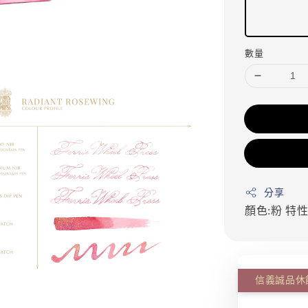
數量
分享
顏色:粉
特性