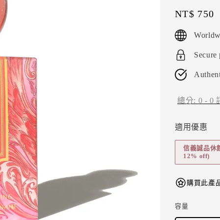
Regular
NT$ 750
price
Worldw
Secure
Authent
總分:
0
-
0
適用優惠
信義誠品休館折扣
12% off)
購買此產品
容量