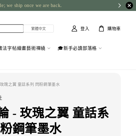
ble; we ship once we are back.
登入
購物車
書法字帖繪畫藝術禪繞
🎓新手必讀部落格
 - 玫瑰之翼 童話系列 閃粉鋼筆墨水
社
輪 - 玫瑰之翼 童話系
閃粉鋼筆墨水