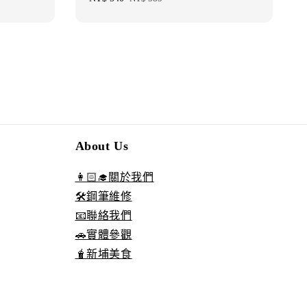
price
price
About Us
👩🏻‍🎓關於我們
🛠️鋼筆維修
📧聯絡我們
🚗實體參觀
🧋新埔美食