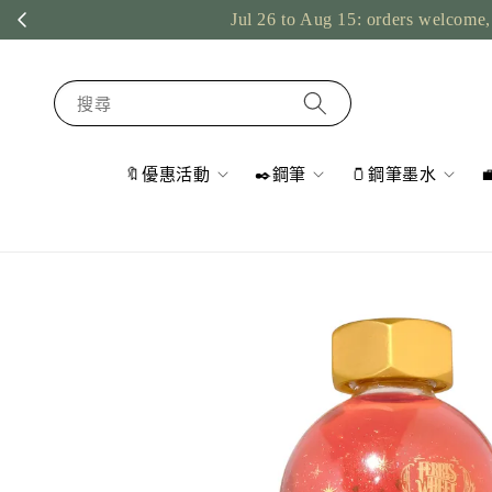
Jul 26 to Aug 15: orders welcome, 
搜尋
🔖優惠活動
✒️鋼筆
🫙鋼筆墨水