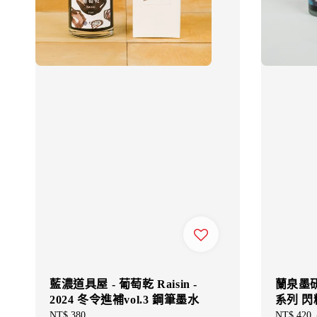
藍濃道具屋 - 葡萄乾 Raisin -
蘭泉墨研所
2024 冬令進補vol.3 鋼筆墨水
系列 
Regular
NT$ 380
Sale
NT$ 420