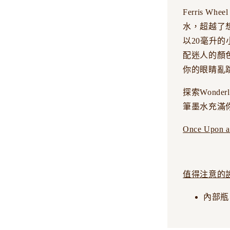
Ferris 
水，超越了
以20毫升
配迷人的顏
你的眼睛亂
探索Wonde
筆墨水充滿
Once Upon a
值得注意的
內部瓶