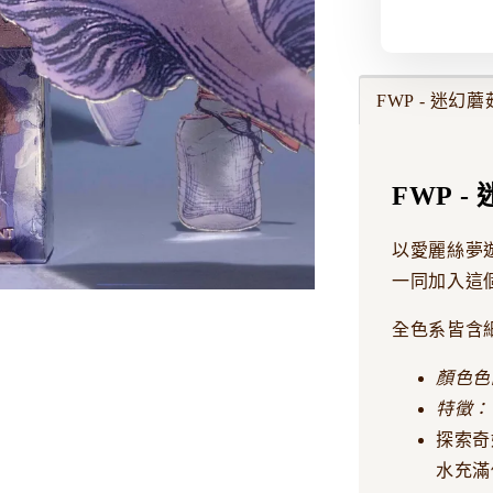
FWP - 迷幻蘑
FWP -
以愛麗絲夢
一同加入這
全色系皆含
顏色色
特徵：
探索奇妙
水充滿