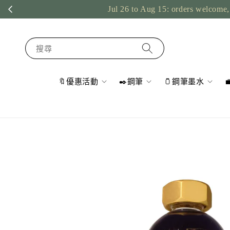
Jul 26 to Aug 15: orders welcome, 
搜尋
🔖優惠活動
✒️鋼筆
🫙鋼筆墨水