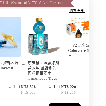
信義誠品休館折扣 Wearingeul 第二件八八折(The second item 12% off)
瀏覽全部
【V2火箭 5ml】
Colorverse 鋼筆墨
水
 - 旋轉木馬
摩天輪 - 洶湧海潮
nkwell
美人魚 童話系列
閃粉鋼筆墨水
Tumultuous Tides
-
+
-
+
-
+
NT$ 528
NT$ 220
NT
NT$ 600
NT$ 250
NT