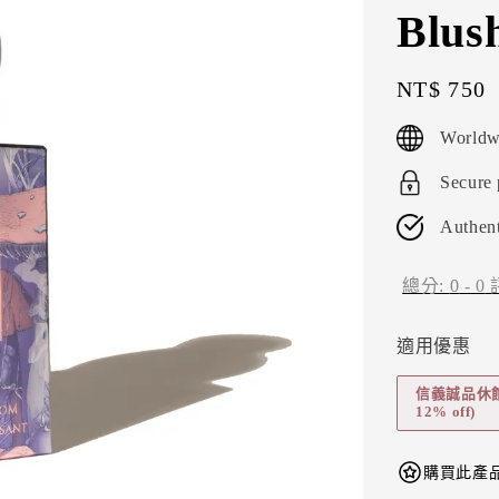
Blus
Regular
NT$ 750
price
Worldw
Secure
Authent
總分:
0
-
0
適用優惠
信義誠品休館折扣
12% off)
購買此產品