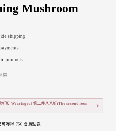
hing Mushroom
ide shipping
 payments
ic products
評價
 Wearingeul 第二件八八折(The second item
可獲得 750 會員點數