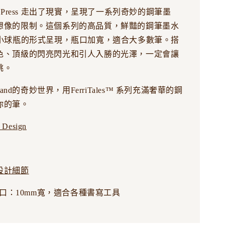
Wheel Press 走出了現實，呈現了一系列奇妙的鋼筆墨
想像的限制。這個系列的高品質，鮮豔的鋼筆墨水
的小球瓶的形式呈現，瓶口加寬，適合大多數筆。搭
色、頂級的閃亮閃光和引人入勝的光澤，一定會讓
跳。
rland的奇妙世界，用FerriTales™ 系列充滿奢華的鋼
你的筆。
 Design
設計細節
口：10mm寬，適合各種書寫工具