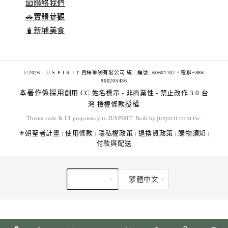
📧聯絡我們
🚗實體參觀
🧋新埔美食
©2026 J U S P I R I T 賈絲筆咧有限公司 統一編號: 60601707。電聯+886
900205436
本著作係採用
創用 CC 姓名標示 - 非商業性 - 禁止改作 3.0 台
灣 授權條款
授權
juspirit.com.tw
Theme code & UI proprietary to JUSPIRIT. Built by
.
⚜️朝聖者計畫
使用條款
隱私權政策
退換貨政策
購物須知
|
|
|
|
|
付款與配送