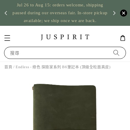
Jul 26 to Aug 15: orders welcome, shipping
暫停寄
US orde
paused during our overseas fair. In-store pickup
available; we ship once we are back.
搜尋
首頁
/ Endless - 綠色 探險家系列 B6筆記本 (頂級全粒面真皮)