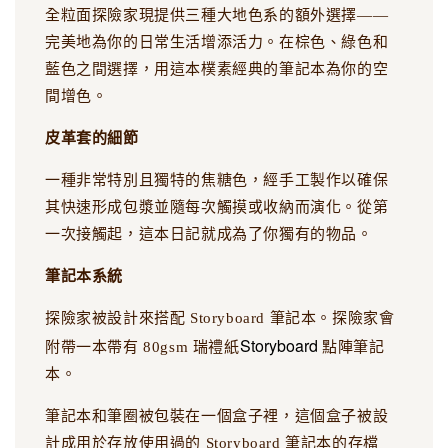
全粒面探險家現提供三種大地色系的額外選擇——
完美地為你的日常生活增添活力。在棕色、綠色和
藍色之間選擇，用這本樸素經典的筆記本為你的空
間增色。
皮革套的細節
一種非常特別且獨特的焦糖色，經手工製作以確保
其快速形成包漿並隨每次觸摸或收納而演化。從第
一次接觸起，這本日記就成為了你獨有的物品。
筆記本系統
探險家被設計來搭配 Storyboard 筆記本。探險家會
Storyboard
附帶一本帶有 80gsm 瑞禮紙
點陣筆記
本。
筆記本和筆圈被包裝在一個盒子裡，這個盒子被設
計成用於存放使用過的 Storyboard 筆記本的存檔