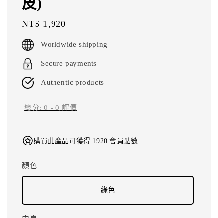
皮)
Regular
NT$ 1,920
price
Worldwide shipping
Secure payments
Authentic products
總分:
0
-
0
評價
購買此產品可獲得 1920 會員點數
顏色
綠色
內頁