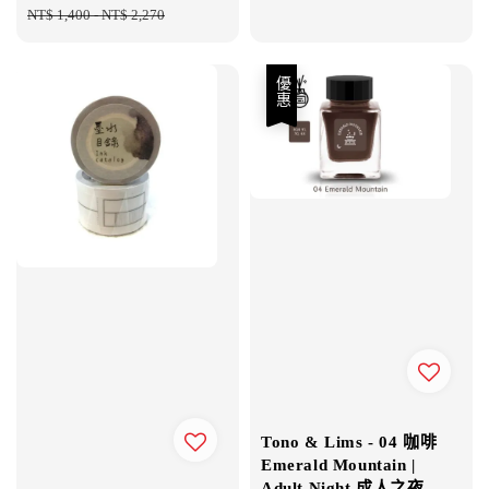
price
NT$ 1,400
-
NT$ 2,270
price
優惠
Tono & Lims - 04 咖啡
Emerald Mountain |
Adult Night 成人之夜