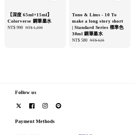
【深度 65ml+15ml】
Tono & Lims - 10 To
Colorverse 鋼筆墨水
make a long story short
| Standard Series 標準色
Sale
NT$ 990
Regular
NT$ 1,200
30ml 鋼筆墨水
price
price
Sale
NT$ 580
Regular
NT$ 620
price
price
Follow us
Payment Methods