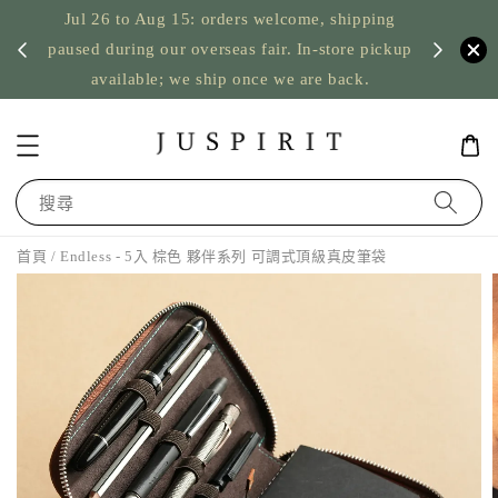
Jul 26 to Aug 15: orders welcome, shipping
暫停寄
US orde
paused during our overseas fair. In-store pickup
available; we ship once we are back.
搜尋
首頁
/ Endless - 5入 棕色 夥伴系列 可調式頂級真皮筆袋