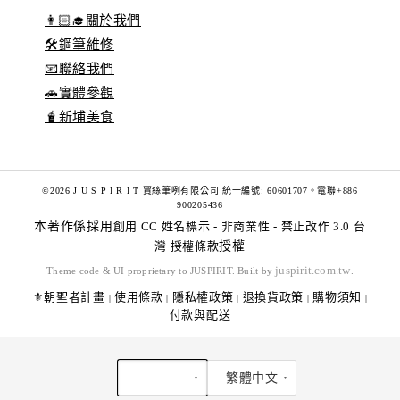
👩🏻‍🎓關於我們
🛠️鋼筆維修
📧聯絡我們
🚗實體參觀
🧋新埔美食
©2026 J U S P I R I T 賈絲筆咧有限公司 統一編號: 60601707。電聯+886
900205436
本著作係採用
創用 CC 姓名標示 - 非商業性 - 禁止改作 3.0 台
灣 授權條款
授權
juspirit.com.tw
Theme code & UI proprietary to JUSPIRIT. Built by
.
⚜️朝聖者計畫
使用條款
隱私權政策
退換貨政策
購物須知
|
|
|
|
|
付款與配送