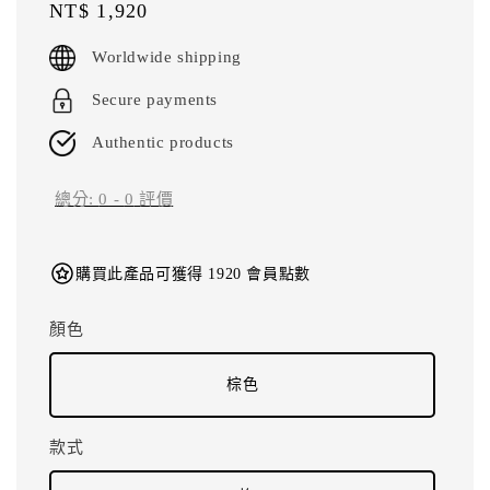
Regular
NT$ 1,920
price
Worldwide shipping
Secure payments
Authentic products
總分:
0
-
0
評價
購買此產品可獲得 1920 會員點數
顏色
棕色
款式