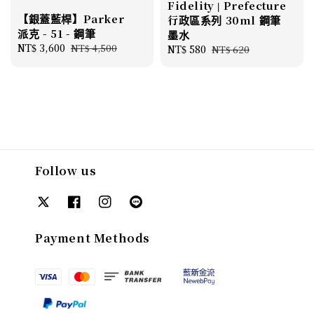
Fidelity | Prefecture
【銀蓋藍桿】Parker
行政區系列 30ml 鋼筆
派克 - 51 - 鋼筆
墨水
Sale
NT$ 3,600
Regular
NT$ 4,500
Sale
NT$ 580
Regular
NT$ 620
price
price
price
price
Follow us
Payment Methods