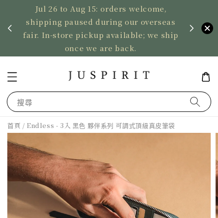
Jul 26 to Aug 15: orders welcome,
、暫停寄
shipping paused during our overseas
US ord
fair. In-store pickup available; we ship
2,50
once we are back.
搜尋
首頁
/ Endless - 3入 黑色 夥伴系列 可調式頂級真皮筆袋