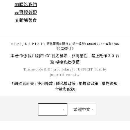
📧聯絡我們
🚗實體參觀
🧋新埔美食
©2026 J U S P I R I T 賈絲筆咧有限公司 統一編號: 60601707。電聯+886
900205436
本著作係採用
創用 CC 姓名標示 - 非商業性 - 禁止改作 3.0 台
授權
灣 授權條款
Theme code & UI proprietary to JUSPIRIT. Built by
juspirit.com.tw
.
⚜️朝聖者計畫
使用條款
隱私權政策
退換貨政策
購物須知
|
|
|
|
|
付款與配送