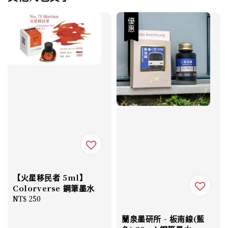
優惠
【火星移民者 5ml】
Colorverse 鋼筆墨水
Regular
NT$ 250
price
蘭泉墨研所 - 板南線(藍