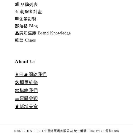
🏬 品牌列表
⚜️ 朝聖者計畫
🏢企業訂製
部落格 Blog
品牌知識庫 Brand Knowledge
雜談 Chaos
About Us
👩🏻‍🎓關於我們
🛠️鋼筆維修
📧聯絡我們
🚗實體參觀
🧋新埔美食
©2026 J U S P I R I T 賈絲筆咧有限公司 統一編號: 60601707。電聯+886