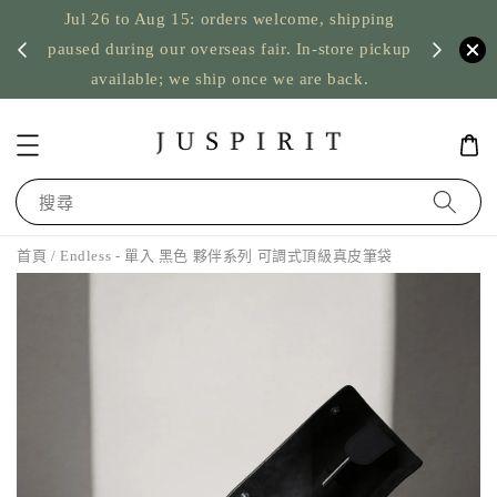
Jul 26 to Aug 15: orders welcome, shipping
暫停寄
US orde
paused during our overseas fair. In-store pickup
available; we ship once we are back.
搜尋
首頁
/ Endless - 單入 黑色 夥伴系列 可調式頂級真皮筆袋