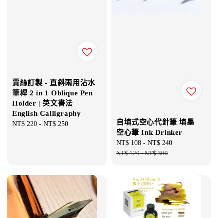
賈絲訂製 - 直斜兩用沾水
筆桿 2 in 1 Oblique Pen
Holder | 英文書法
English Calligraphy
自填式空心代針筆 填墨
Regular
NT$ 220
-
NT$ 250
空心筆 Ink Drinker
price
Sale
NT$ 108
-
NT$ 240
Regular
price
NT$ 120
-
NT$ 300
price