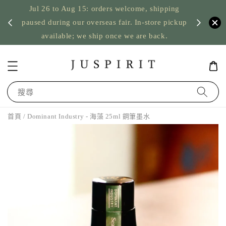
Jul 26 to Aug 15: orders welcome, shipping
暫停寄
US orde
paused during our overseas fair. In-store pickup
available; we ship once we are back.
搜尋
首頁
/ Dominant Industry - 海藻 25ml 鋼筆墨水