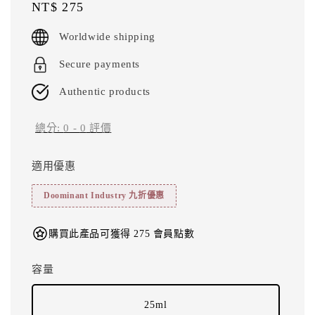
Regular
NT$ 275
price
Worldwide shipping
Secure payments
Authentic products
總分:
0
-
0
評價
適用優惠
Doominant Industry 九折優惠
購買此產品可獲得 275 會員點數
容量
25ml