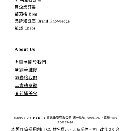
⚜️ 朝聖者計畫
🏢企業訂製
部落格 Blog
品牌知識庫 Brand Knowledge
雜談 Chaos
About Us
👩🏻‍🎓關於我們
🛠️鋼筆維修
📧聯絡我們
🚗實體參觀
🧋新埔美食
©2026 J U S P I R I T 賈絲筆咧有限公司 統一編號: 60601707。電聯+886
900205436
本著作係採用
創用 CC 姓名標示 - 非商業性 - 禁止改作 3.0 台