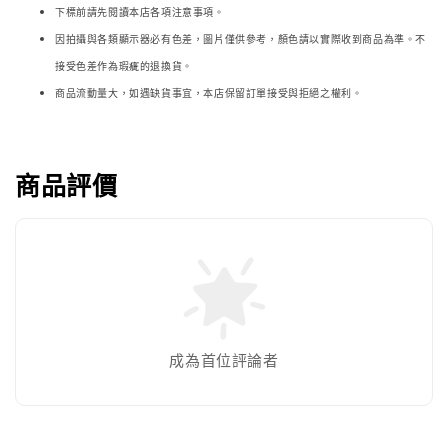
下標前請先閱讀本店各項注意事項。
因拍攝與各類顯示器必
有色差，圖片僅供參考，顏色請以實際收到商品為準。不
接受色差作為瑕疵的退換貨。
商品流動量大，如遇缺貨事宜，本店保留訂單接受與拒絕之權利。
商品評價
成為首位評論者