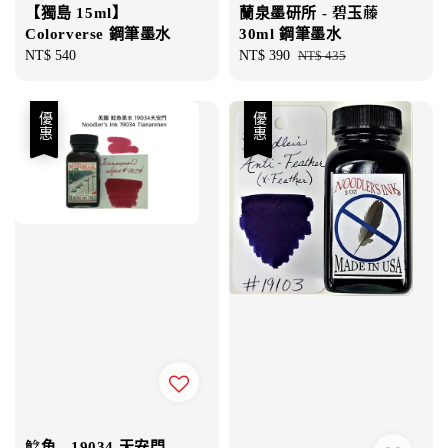
【獨島 15ml】
蘭泉墨研所 - 碧玉藤
Colorverse 鋼筆墨水
30ml 鋼筆墨水
Regular
NT$ 540
Sale
NT$ 390
Regular
NT$ 435
price
price
price
優惠
優惠
鯰魚 - 19034 天安門