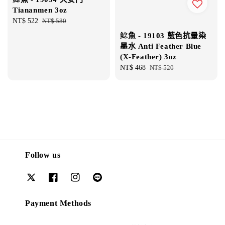
Tiananmen 3oz
Sale
NT$ 522
Regular
NT$ 580
price
price
鯰魚 - 19103 藍色抗暈染
墨水 Anti Feather Blue
(X-Feather) 3oz
Sale
NT$ 468
Regular
NT$ 520
price
price
Follow us
Payment Methods