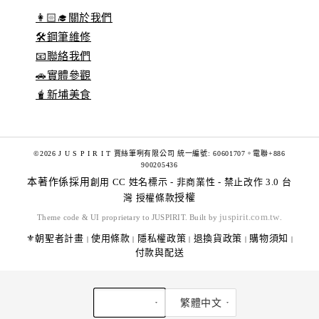
👩🏻‍🎓關於我們
🛠️鋼筆維修
📧聯絡我們
🚗實體參觀
🧋新埔美食
©2026 J U S P I R I T 賈絲筆咧有限公司 統一編號: 60601707。電聯+886
900205436
本著作係採用
創用 CC 姓名標示 - 非商業性 - 禁止改作 3.0 台
灣 授權條款
授權
juspirit.com.tw
Theme code & UI proprietary to JUSPIRIT. Built by
.
⚜️朝聖者計畫
使用條款
隱私權政策
退換貨政策
購物須知
|
|
|
|
|
付款與配送