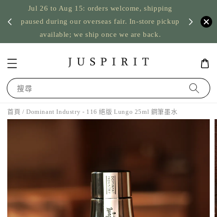
Jul 26 to Aug 15: orders welcome, shipping
暫停寄
US orde
paused during our overseas fair. In-store pickup
available; we ship once we are back.
搜尋
首頁
/ Dominant Industry - 116 絕版 Lungo 25ml 鋼筆墨水