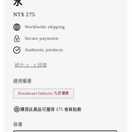
水
Regular
NT$ 275
price
Worldwide shipping
Secure payments
Authentic products
總分:
0
-
0
評價
適用優惠
Doominant Industry 九折優惠
購買此產品可獲得 275 會員點數
容量