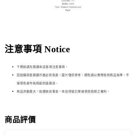
注意事項 Notice
下標前請先閱讀本店各項注意事項。
因拍攝與各類顯示器必
有色差，圖片僅供參考，顏色請以實際收到商品為準。不
接受色差作為瑕疵的退換貨。
商品流動量大，如遇缺貨事宜，本店保留訂單接受與拒絕之權利。
商品評價