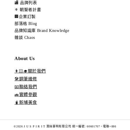
🏬 品牌列表
⚜️ 朝聖者計畫
🏢企業訂製
部落格 Blog
品牌知識庫 Brand Knowledge
雜談 Chaos
About Us
👩🏻‍🎓關於我們
🛠️鋼筆維修
📧聯絡我們
🚗實體參觀
🧋新埔美食
©2026 J U S P I R I T 賈絲筆咧有限公司 統一編號: 60601707。電聯+886