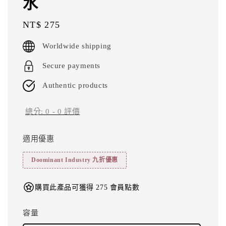
水
Regular
NT$ 275
price
Worldwide shipping
Secure payments
Authentic products
總分:
0
-
0
評價
適用優惠
Doominant Industry 九折優惠
購買此產品可獲得 275 會員點數
容量