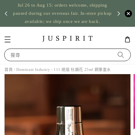
Jul 26 to Aug 15: orders welcome, shipping
暫停寄
US orde
paused during our overseas fair. In-store pickup
available; we ship once we are back.
搜尋
首頁
/ Dominant Industry - 111 絕版 杜鵑花 25ml 鋼筆墨水