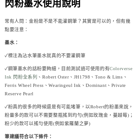
閃粉墨水使用說明
常有人問：金粉是不是不能灌鋼筆？其實是可以的，但有幾
點要注意：
墨水：
✓標注為沾水筆墨水就真的不要灌鋼筆
✓鋼筆墨水的話粉要夠細，目前測試過可使用的有
Colorverse
Ink 閃粉全系列
、
Robert Oster
、
JH1798
、
Tono & Lims
、
Ferris Wheel Press
、
Wearingeul Ink
、Dominant、Private
Reserve Pearl
✓粉真的很多的時候還是有可能堵筆，以Robert的粉墨來說，
粉量多的款可以不需要整瓶搖到均勻(例如玫瑰金，蔓越莓)；
粉少的款可以搖勻使用(例如紫羅蘭之夢)
筆建議符合以下條件：