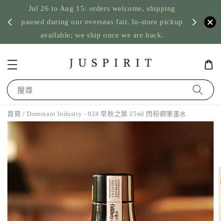
Jul 26 to Aug 15: orders welcome, shipping
暫停寄
US orde
paused during our overseas fair. In-store pickup
available; we ship once we are back.
搜尋
首頁
/ Dominant Industry - 024 早秋之葉 25ml 閃粉鋼筆墨水