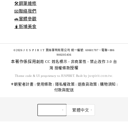
🛠️鋼筆維修
📧聯絡我們
🚗實體參觀
🧋新埔美食
©2026 J U S P I R I T 賈絲筆咧有限公司 統一編號: 60601707。電聯+886
900205436
本著作係採用
創用 CC 姓名標示 - 非商業性 - 禁止改作 3.0 台
灣 授權條款
授權
juspirit.com.tw
Theme code & UI proprietary to JUSPIRIT. Built by
.
⚜️朝聖者計畫
使用條款
隱私權政策
退換貨政策
購物須知
|
|
|
|
|
付款與配送