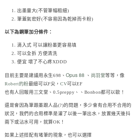
出墨量大(不管筆幅粗細)
筆蓋氣密好(不容易因為乾掉而卡粉)
以下為鋼筆加分條件：
滴入式 可以讓粉墨更容易填
可以全拆 方便清洗
便宜 壞了不心疼XDDD
Opus 88
目前主要是建議用永生698、
、
尚羽堂
等等，像
Robert的粉
最細可以F尖，
CV
可以EF
也有人回報用三文堂、0.5preppy、、Bonbon都可以歐！
還是會因為筆跟墨跟人品(?)的問題，多少會有合用不合用的
狀況，我們的合用標準是灌了以後一筆出水，放置幾天後抖
兩下或沾水可用，就算OK！
如果上述搭配有堵筆的現象，也可以選擇