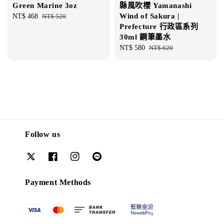
Green Marine 3oz
縣風吹櫻 Yamanashi
Wind of Sakura |
Sale
NT$ 468
Regular
NT$ 520
Prefecture 行政區系列
price
price
30ml 鋼筆墨水
Sale
NT$ 580
Regular
NT$ 620
price
price
Follow us
Payment Methods