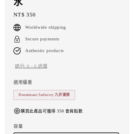
水
Regular
NT$ 350
price
Worldwide shipping
Secure payments
Authentic products
總分:
0
-
0
評價
適用優惠
Doominant Industry 九折優惠
購買此產品可獲得 350 會員點數
容量