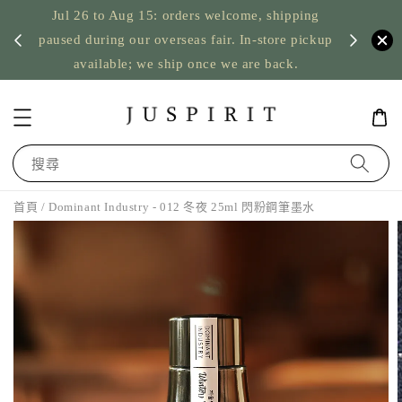
Jul 26 to Aug 15: orders welcome, shipping
暫停寄
US orde
paused during our overseas fair. In-store pickup
available; we ship once we are back.
搜尋
首頁
/ Dominant Industry - 012 冬夜 25ml 閃粉鋼筆墨水