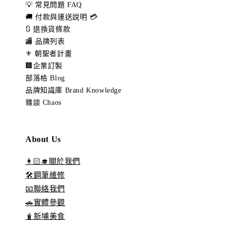
💡 常見問題 FAQ
🚚 付款與運送說明 💳
🔃 退換貨條款
🏬 品牌列表
⚜️ 朝聖者計畫
🏢企業訂製
部落格 Blog
品牌知識庫 Brand Knowledge
雜談 Chaos
About Us
👩🏻‍🎓關於我們
🛠️鋼筆維修
📧聯絡我們
🚗實體參觀
🧋新埔美食