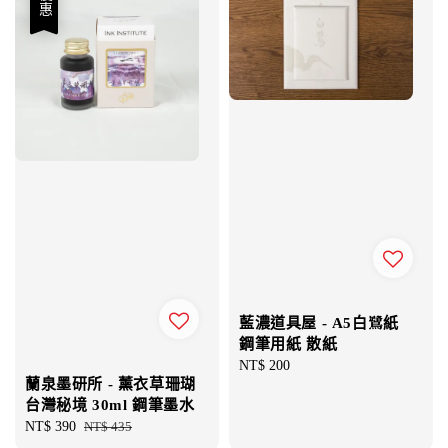
優惠
藍濃道具屋 - A5白鷺紙
鋼筆用紙 散紙
Regular
NT$ 200
蘭泉墨研所 - 薰衣草珊瑚
price
台灣秘境 30ml 鋼筆墨水
Sale
NT$ 390
Regular
NT$ 435
price
price