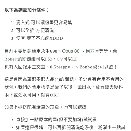
以下為鋼筆加分條件：
滴入式 可以讓粉墨更容易填
可以全拆 方便清洗
便宜 壞了不心疼XDDD
Opus 88
目前主要是建議用永生698、
、
尚羽堂
等等，像
Robert的粉
最細可以F尖，
CV
可以EF
也有人回報用三文堂、0.5preppy、、Bonbon都可以歐！
還是會因為筆跟墨跟人品(?)的問題，多少會有合用不合用的
狀況，我們的合用標準是灌了以後一筆出水，放置幾天後抖
兩下或沾水可用，就算OK！
如果上述搭配有堵筆的現象，也可以選擇
直接加一點原本的墨(但不要加粉)試試看
如果還是很堵，可以再拆開清洗乾淨後，粉灌少一點試