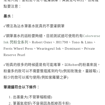
點要注意：
墨水：
✓標注為沾水筆墨水就真的不要灌鋼筆
✓鋼筆墨水的話粉要夠細，目前測試過可使用的有
Colorverse
Ink 閃粉全系列
、
Robert Oster
、
JH1798
、
Tono & Lims
、
Ferris Wheel Press
、
Wearingeul Ink
、Dominant、Private
Reserve Pearl
✓粉真的很多的時候還是有可能堵筆，以Robert的粉墨來說，
粉量多的款可以不需要整瓶搖到均勻(例如玫瑰金，蔓越莓)；
粉少的款可以搖勻使用(例如紫羅蘭之夢)
筆建議符合以下條件：
出墨量大(不管筆幅粗細)
筆蓋氣密好(不容易因為乾掉而卡粉)