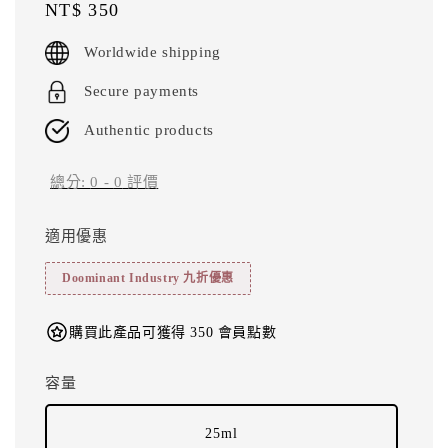
Regular
NT$ 350
price
Worldwide shipping
Secure payments
Authentic products
總分:
0
-
0
評價
適用優惠
Doominant Industry 九折優惠
購買此產品可獲得 350 會員點數
容量
25ml