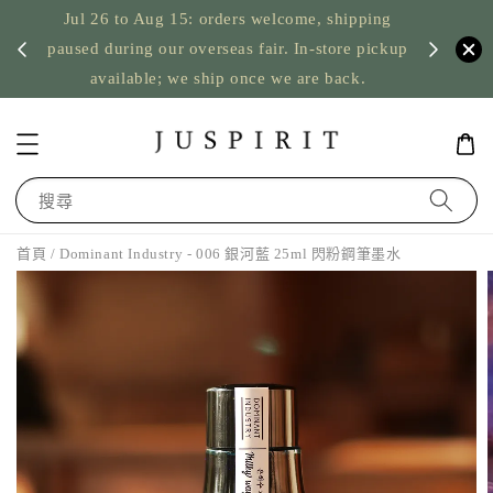
Jul 26 to Aug 15: orders welcome, shipping
暫停寄
US orde
paused during our overseas fair. In-store pickup
available; we ship once we are back.
搜尋
首頁
/ Dominant Industry - 006 銀河藍 25ml 閃粉鋼筆墨水