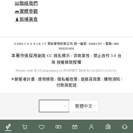
📧聯絡我們
🚗實體參觀
🧋新埔美食
©2026 J U S P I R I T 賈絲筆咧有限公司 統一編號: 60601707。電聯+886
900205436
本著作係採用
創用 CC 姓名標示 - 非商業性 - 禁止改作 3.0 台
灣 授權條款
授權
juspirit.com.tw
Theme code & UI proprietary to JUSPIRIT. Built by
.
⚜️朝聖者計畫
使用條款
隱私權政策
退換貨政策
購物須知
|
|
|
|
|
付款與配送