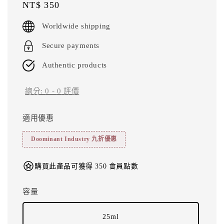
Regular
NT$ 350
price
Worldwide shipping
Secure payments
Authentic products
總分:
0
-
0
評價
適用優惠
Doominant Industry 九折優惠
購買此產品可獲得 350 會員點數
容量
25ml