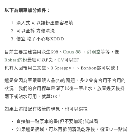
以下為鋼筆加分條件：
滴入式 可以讓粉墨更容易填
可以全拆 方便清洗
便宜 壞了不心疼XDDD
Opus 88
目前主要是建議用永生698、
、
尚羽堂
等等，像
Robert的粉
最細可以F尖，
CV
可以EF
也有人回報用三文堂、0.5preppy、、Bonbon都可以歐！
還是會因為筆跟墨跟人品(?)的問題，多少會有合用不合用的
狀況，我們的合用標準是灌了以後一筆出水，放置幾天後抖
兩下或沾水可用，就算OK！
如果上述搭配有堵筆的現象，也可以選擇
直接加一點原本的墨(但不要加粉)試試看
如果還是很堵，可以再拆開清洗乾淨後，粉灌少一點試