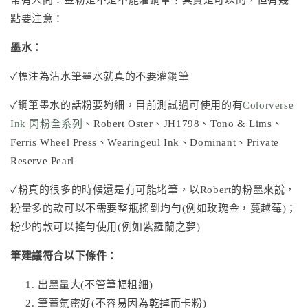
點要注意：
墨水：
✓標注為沾水筆墨水就真的不要灌鋼筆
✓鋼筆墨水的話粉要夠細，目前測試過可使用的有
Colorverse
Ink 閃粉全系列
、
Robert Oster
、
JH1798
、
Tono & Lims
、
Ferris Wheel Press
、
Wearingeul Ink
、Dominant、Private
Reserve Pearl
✓粉真的很多的時候還是有可能堵筆，以Robert的粉墨來說，
粉量多的款可以不需要整瓶搖到均勻(例如玫瑰金，蔓越莓)；
粉少的款可以搖勻使用(例如紫羅蘭之夢)
筆建議符合以下條件：
出墨量大(不管筆幅粗細)
筆蓋氣密好(不容易因為乾掉而卡粉)