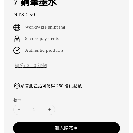
7 鋼筆墨水
Regular
NT$ 250
price
Worldwide shipping
Secure payments
Authentic products
總分:
0
-
0
評價
購買此產品可獲得 250 會員點數
數量
加入購物車