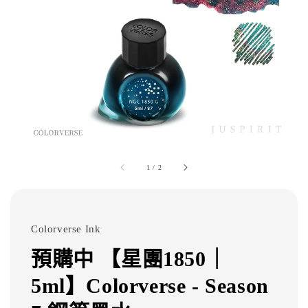
1
/
2
Colorverse Ink
預購中 【星團1850｜
5ml】Colorverse - Season