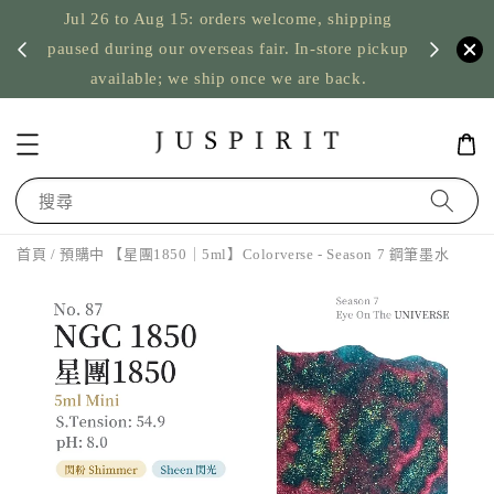
Jul 26 to Aug 15: orders welcome, shipping
暫停寄
US orde
paused during our overseas fair. In-store pickup
available; we ship once we are back.
搜尋
首頁
/ 預購中 【星團1850｜5ml】Colorverse - Season 7 鋼筆墨水