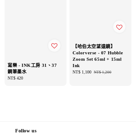
【哈伯太空望遠鏡】
Colorverse - 07 Hubble
Zoom Set 65ml + 15ml
寫樂 - INK工房 31、37
Ink
鋼筆墨水
Sale
NT$ 1,100
Regular
NT$ 1,200
Regular
NT$ 420
price
price
price
Follow us