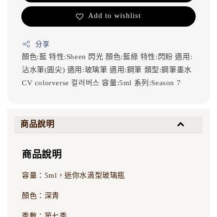
Add to wishlist
分享
顏色:藍
特性:Sheen 閃光
顏色:藍綠
特性:閃粉
適用:
沾水筆(圓尖)
適用:玻璃筆
適用:鋼筆
類型:鋼筆墨水
CV
colorverse
컬러버스
容量:5ml
系列:Season 7
商品說明
商品說明
容量：5ml，迷你水滴型玻璃瓶
顏色：深青
季數：第七季