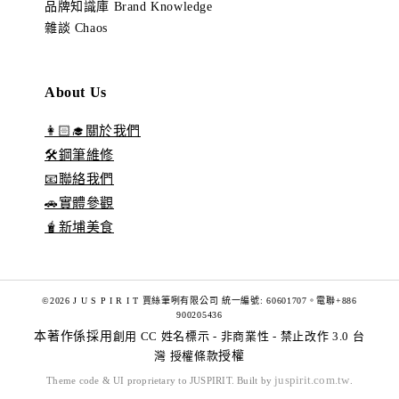
品牌知識庫 Brand Knowledge
雜談 Chaos
About Us
👩🏻‍🎓關於我們
🛠️鋼筆維修
📧聯絡我們
🚗實體參觀
🧋新埔美食
©2026 J U S P I R I T 賈絲筆咧有限公司 統一編號: 60601707。電聯+886
900205436
本著作係採用
創用 CC 姓名標示 - 非商業性 - 禁止改作 3.0 台
灣 授權條款
授權
juspirit.com.tw
Theme code & UI proprietary to JUSPIRIT. Built by
.