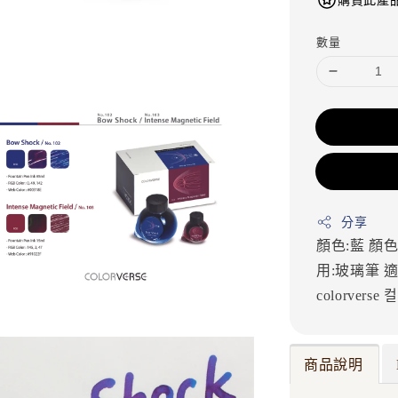
購買此產品
數量
分享
顏色:藍
顏色
用:玻璃筆
適
colorverse
商品說明