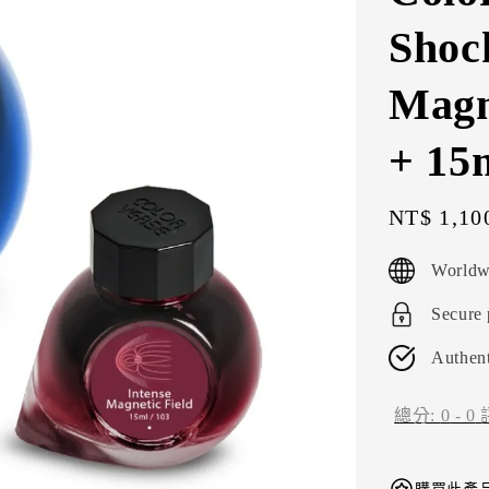
Shoc
Magn
+ 15
Sale
NT$ 1,10
price
Worldw
Secure
Authent
總分:
0
-
0