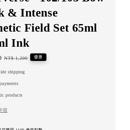
k & Intense
etic Field Set 65ml
ml Ink
0
Regular
優惠
NT$ 1,200
price
ide shipping
 payments
ic products
評價