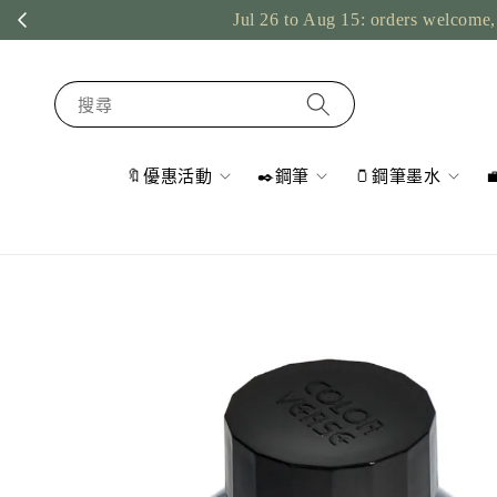
Jul 26 to Aug 15: orders welcome, 
搜尋
🔖優惠活動
✒️鋼筆
🫙鋼筆墨水