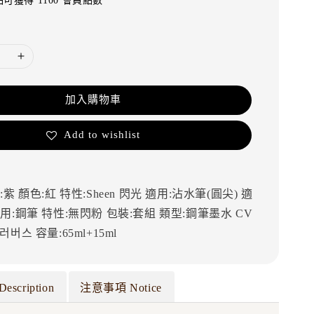
可獲得 1100 會員點數
加入購物車
Add to wishlist
:紫
顏色:紅
特性:Sheen 閃光
適用:沾水筆(圓尖)
適
用:鋼筆
特性:無閃粉
包裝:套組
類型:鋼筆墨水
CV
컬러버스
容量:65ml+15ml
Description
注意事項 Notice