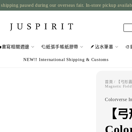
shipping paused during our overseas fair. In-store pickup availa
💼書寫相關週邊
🧻紙張手帳紙膠帶
🪶沾水筆墨

NEW!! International Shipping & Customs
首頁
/ 【弓形震波與
Magnetic Field
Colorverse I
【弓
Colo