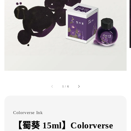
1
/
6
Colorverse Ink
【蜀葵 15ml】Colorverse