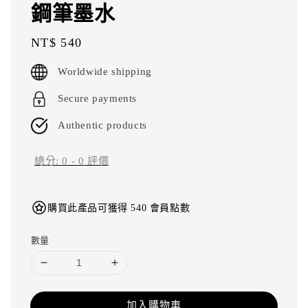
鋼筆墨水
Regular
NT$ 540
price
Worldwide shipping
Secure payments
Authentic products
總分:
0
-
0
評價
購買此產品可獲得 540 會員點數
數量
加入購物車