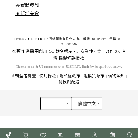
🚗實體參觀
🧋新埔美食
©2026 J U S P I R I T 賈絲筆咧有限公司 統一編號: 60601707。電聯+886
900205436
本著作係採用
創用 CC 姓名標示 - 非商業性 - 禁止改作 3.0 台
灣 授權條款
授權
juspirit.com.tw
Theme code & UI proprietary to JUSPIRIT. Built by
.
⚜️朝聖者計畫
使用條款
隱私權政策
退換貨政策
購物須知
|
|
|
|
|
付款與配送