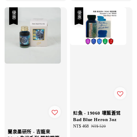
優惠
優惠
鯰魚 - 19060 壞藍蒼鷺
Bad Blue Heron 3oz
Sale
NT$ 468
Regular
NT$ 520
蘭泉墨研所 - 吉龍來
price
price