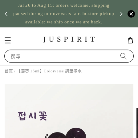
Jul 26 to Aug 15: orders welcome, shipping
暫停寄
US orde
paused during our overseas fair. In-store pickup
available; we ship once we are back.
搜尋
首頁
/ 【蜀葵 15ml】Colorverse 鋼筆墨水