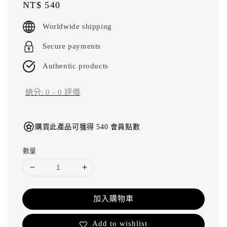
Regular
NT$ 540
price
Worldwide shipping
Secure payments
Authentic products
總分:
0
-
0
評價
購買此產品可獲得 540 會員點數
數量
加入購物車
Add to wishlist