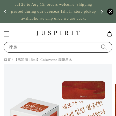
Jul 26 to Aug 15: orders welcome, shipping
暫停寄
US orde
paused during our overseas fair. In-store pickup
available; we ship once we are back.
搜尋
首頁
/ 【馬蹄嶺 15ml】Colorverse 鋼筆墨水