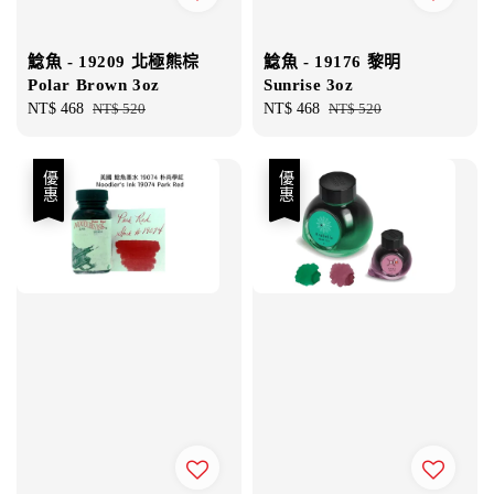
鯰魚 - 19209 北極熊棕
鯰魚 - 19176 黎明
Polar Brown 3oz
Sunrise 3oz
Sale
NT$ 468
Regular
NT$ 520
Sale
NT$ 468
Regular
NT$ 520
price
price
price
price
優惠
優惠