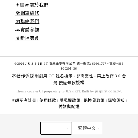
👩🏻‍🎓關於我們
🛠️鋼筆維修
📧聯絡我們
🚗實體參觀
🧋新埔美食
©2026 J U S P I R I T 賈絲筆咧有限公司 統一編號: 60601707。電聯+886
900205436
本著作係採用
創用 CC 姓名標示 - 非商業性 - 禁止改作 3.0 台
灣 授權條款
授權
juspirit.com.tw
Theme code & UI proprietary to JUSPIRIT. Built by
.
⚜️朝聖者計畫
使用條款
隱私權政策
退換貨政策
購物須知
|
|
|
|
|
付款與配送