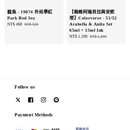
鯰魚 - 19074 朴尚學紅
【蜘蛛阿瑞貝拉與安妮
Park Red 3oz
塔】Colorverse - 51/52
Arabella & Anita Set
Sale
NT$ 468
Regular
NT$ 520
65ml + 15ml Ink
price
price
Sale
NT$ 1,100
Regular
NT$ 1,200
price
price
Follow us
Payment Methods